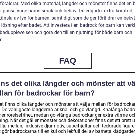
föräldrar. Med olika material, längder och mönster finns det en
 passa varje barns smak och behov. De erbjuder extra komfort,
känsla av lyx för barnen, samtidigt som de ger föräldrar en bek
 lösning efter badet. Att investera i en badrock för barn kan verk
 badupplevelsen och göra den till en njutning för både barn och
r.
FAQ
ns det olika längder och mönster att vä
lan för badrockar för barn?
et finns olika längder och mönster att välja mellan för badrockar
. De vanligaste längderna är knä- och golvlängd. Knälånga badr
mer rörelsefrihet, medan golvlånga badrockar ger extra värme oc
ing. När det gäller mönster och dekorationer finns det ett brett 
älja mellan, inklusive djurmotiv, superhjältar och tecknade figurer
t gör badrockarna till en kul och lekfull del av barnets klädgarde