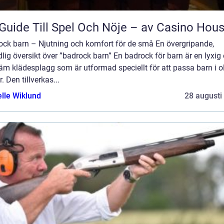
Guide Till Spel Och Nöje – av Casino Hou
ock barn – Njutning och komfort för de små En övergripande,
lig översikt över ”badrock barn” En badrock för barn är en lyxig
m klädesplagg som är utformad speciellt för att passa barn i o
r. Den tillverkas...
elle Wiklund
28 augusti