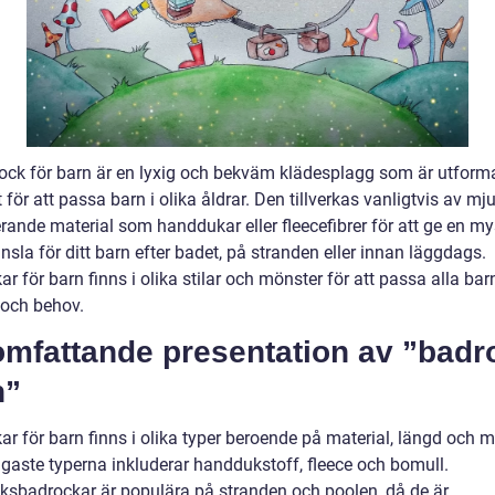
ock för barn är en lyxig och bekväm klädesplagg som är utform
t för att passa barn i olika åldrar. Den tillverkas vanligtvis av m
rande material som handdukar eller fleecefibrer för att ge en m
sla för ditt barn efter badet, på stranden eller innan läggdags.
r för barn finns i olika stilar och mönster för att passa alla bar
och behov.
omfattande presentation av ”badr
n”
r för barn finns i olika typer beroende på material, längd och m
igaste typerna inkluderar handdukstoff, fleece och bomull.
sbadrockar är populära på stranden och poolen, då de är