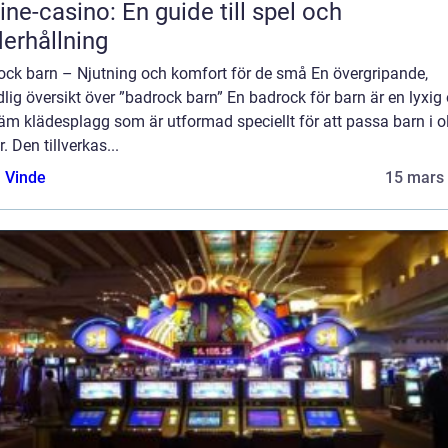
ine-casino: En guide till spel och
erhållning
ock barn – Njutning och komfort för de små En övergripande,
lig översikt över ”badrock barn” En badrock för barn är en lyxig
m klädesplagg som är utformad speciellt för att passa barn i o
r. Den tillverkas...
 Vinde
15 mars