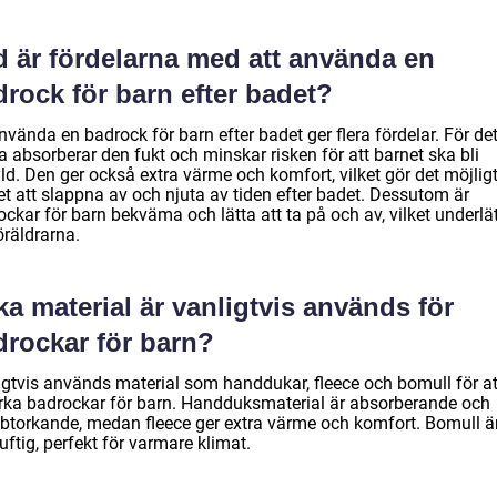
d är fördelarna med att använda en
rock för barn efter badet?
nvända en badrock för barn efter badet ger flera fördelar. För de
a absorberar den fukt och minskar risken för att barnet ska bli
ld. Den ger också extra värme och komfort, vilket gör det möjligt
et att slappna av och njuta av tiden efter badet. Dessutom är
ckar för barn bekväma och lätta att ta på och av, vilket underlä
öräldrarna.
ka material är vanligtvis används för
drockar för barn?
igtvis används material som handdukar, fleece och bomull för at
verka badrockar för barn. Handduksmaterial är absorberande och
btorkande, medan fleece ger extra värme och komfort. Bomull är
uftig, perfekt för varmare klimat.