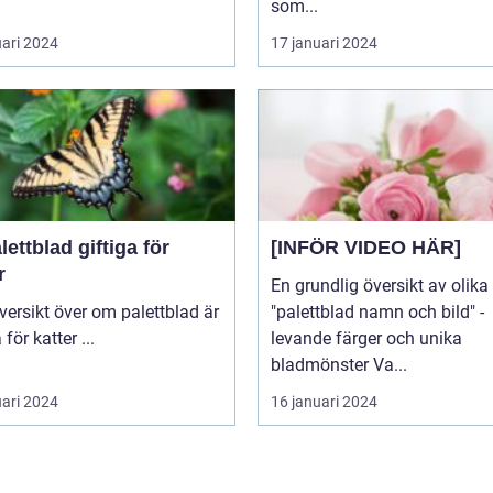
som...
uari 2024
17 januari 2024
lettblad giftiga för
[INFÖR VIDEO HÄR]
r
En grundlig översikt av olika
"palettblad namn och bild" -
giftiga för katter ...
levande färger och unika
bladmönster Va...
uari 2024
16 januari 2024