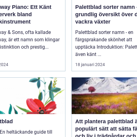
nway Piano: Ett Känt
Palettblad sorter namn
erverk bland
grundlig översikt över 
kinstrument
vackra växter
ay & Sons, ofta kallade
Palettblad sorter namn - en
ay, är ett namn som klingar
färgsprakande skönhet att
stinktion och prestig...
upptäcka Introduktion: Palettblad,
även känt ...
 2024
18 januari 2024
tblad
Att plantera palettblad ä
populärt sätt att sätta f
En heltäckande guide till
och liv i trädgårdar och