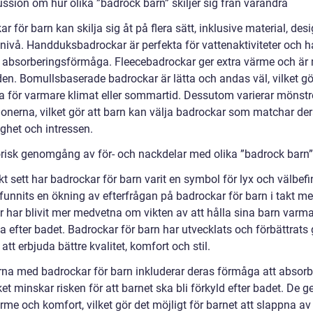
ssion om hur olika ”badrock barn” skiljer sig från varandra
r för barn kan skilja sig åt på flera sätt, inklusive material, des
nivå. Handduksbadrockar är perfekta för vattenaktiviteter och h
 absorberingsförmåga. Fleecebadrockar ger extra värme och är
en. Bomullsbaserade badrockar är lätta och andas väl, vilket g
ka för varmare klimat eller sommartid. Dessutom varierar mönst
ionerna, vilket gör att barn kan välja badrockar som matchar de
ghet och intressen.
orisk genomgång av för- och nackdelar med olika ”badrock barn”
kt sett har badrockar för barn varit en symbol för lyx och välbef
funnits en ökning av efterfrågan på badrockar för barn i takt me
ar har blivit mer medvetna om vikten av att hålla sina barn varm
 efter badet. Badrockar för barn har utvecklats och förbättrat
 att erbjuda bättre kvalitet, komfort och stil.
rna med badrockar för barn inkluderar deras förmåga att absor
lket minskar risken för att barnet ska bli förkyld efter badet. De g
rme och komfort, vilket gör det möjligt för barnet att slappna av