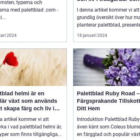
omsten, typerna och
inomhusmiljöer
rna med palettblad .com -
I denna artikel kommer vi att
i...
grundlig översikt över hur m
planterar palettblad, presente
uari 2024
18 januari 2024
tblad helmi är en
Palettblad Ruby Road –
lär växt som används
Färgsprakande Tillskott 
tt skapa färg och liv i
Ditt Hem
och trädgårdar
a artikel kommer vi att
Introduktion Palettblad Ruby Road,
ka i vad palettblad helmi är,
även känt som Coleus blumei
typer som finns tillgängliga...
en färgglad och populär väx