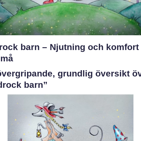
ock barn – Njutning och komfort 
små
vergripande, grundlig översikt ö
drock barn”