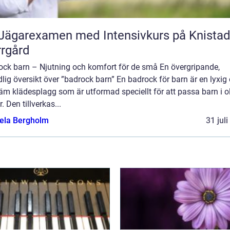
Jägarexamen med Intensivkurs på Knista
rgård
ock barn – Njutning och komfort för de små En övergripande,
lig översikt över ”badrock barn” En badrock för barn är en lyxig
m klädesplagg som är utformad speciellt för att passa barn i o
r. Den tillverkas...
ela Bergholm
31 jul