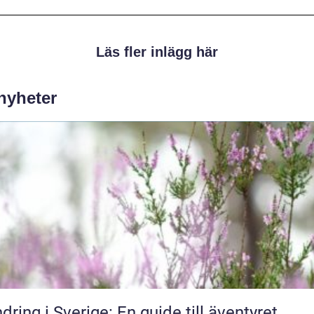
Läs fler inlägg här
 nyheter
dring i Sverige: En guide till äventyret