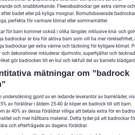
rande och snabbtorkande. Fleecebadrockar ger extra värme och
 efter badet eller på kyliga morgnar. Bomullsbaserade badrockar 
iga, perfekta för varmare klimat eller sommarnätter.
ar för barn kommer också i olika längder, inklusive knä- och gol
a badrockar är bra för aktiva barn som vill ha mer rörelsefrihet
ga badrockar ger extra värme och täckning för kyligare klimat. 
 och dekorationer inkluderar djurmotiv, superhjältar och teckna
 vilket gör badrocken till en kul och lekfull del av barnets klädgar
ntitativa mätningar om ”badrock
n”
en undersökning gjord av en ledande leverantör av barnkläder, vi
65% av föräldrar i åldern 25-40 år köper en badrock till sitt barn.
 är 40% av dessa föräldrar villiga att betala extra för en badro
alitet och mer hållbara material. Detta tyder på att badrockar fö
lära och efterfrågade av dagens föräldrar.