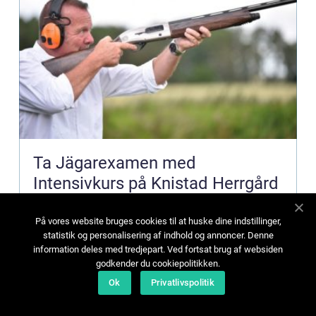
Ta Jägarexamen med
Intensivkurs på Knistad Herrgård
Silikonform bakning – En komplett guide för alla
På vores website bruges cookies til at huske dine indstillinger,
bakentusiaster Introduktion: Silikonform bakning
statistik og personalisering af indhold og annoncer. Denne
har blivit allt populärare bland både professionella
information deles med tredjepart. Ved fortsat brug af websiden
och amatörbagare. Inte bara erbjuder
godkender du cookiepolitikken.
silikonformar enkel användning och rengöring, de
Mikaela Bergholm
31 juli 2024
Ok
Privatlivspolitik
ger ock...