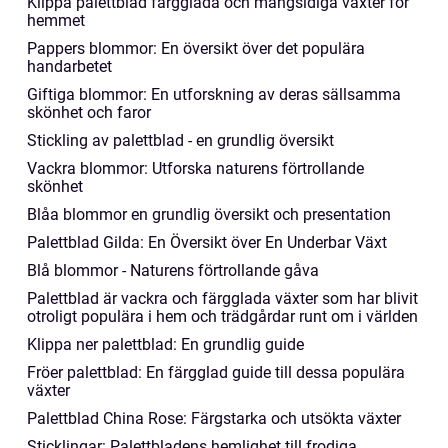
Klippa palettblad färgglada och mångsidiga växter för
hemmet
Pappers blommor: En översikt över det populära
handarbetet
Giftiga blommor: En utforskning av deras sällsamma
skönhet och faror
Stickling av palettblad - en grundlig översikt
Vackra blommor: Utforska naturens förtrollande
skönhet
Blåa blommor en grundlig översikt och presentation
Palettblad Gilda: En Översikt över En Underbar Växt
Blå blommor - Naturens förtrollande gåva
Palettblad är vackra och färgglada växter som har blivit
otroligt populära i hem och trädgårdar runt om i världen
Klippa ner palettblad: En grundlig guide
Fröer palettblad: En färgglad guide till dessa populära
växter
Palettblad China Rose: Färgstarka och utsökta växter
Sticklingar: Palettbladens hemlighet till frodiga