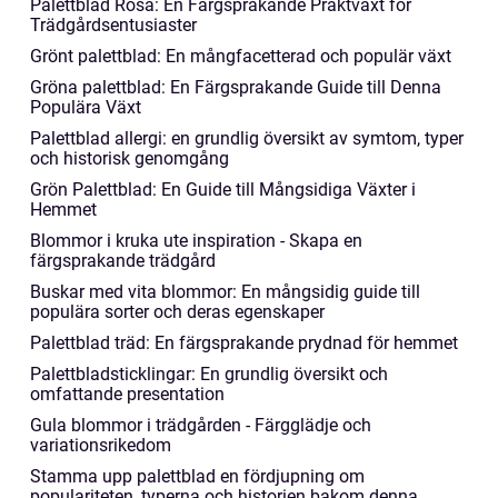
Palettblad Rosa: En Färgsprakande Praktväxt för
Trädgårdsentusiaster
Grönt palettblad: En mångfacetterad och populär växt
Gröna palettblad: En Färgsprakande Guide till Denna
Populära Växt
Palettblad allergi: en grundlig översikt av symtom, typer
och historisk genomgång
Grön Palettblad: En Guide till Mångsidiga Växter i
Hemmet
Blommor i kruka ute inspiration - Skapa en
färgsprakande trädgård
Buskar med vita blommor: En mångsidig guide till
populära sorter och deras egenskaper
Palettblad träd: En färgsprakande prydnad för hemmet
Palettbladsticklingar: En grundlig översikt och
omfattande presentation
Gula blommor i trädgården - Färgglädje och
variationsrikedom
Stamma upp palettblad en fördjupning om
populariteten, typerna och historien bakom denna