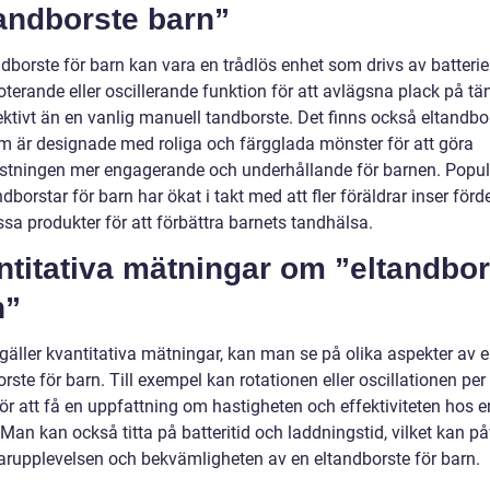
andborste barn”
dborste för barn kan vara en trådlös enhet som drivs av batterie
oterande eller oscillerande funktion för att avlägsna plack på t
ktivt än en vanlig manuell tandborste. Det finns också eltandbor
m är designade med roliga och färgglada mönster för att göra
stningen mer engagerande och underhållande för barnen. Popul
ndborstar för barn har ökat i takt med att fler föräldrar inser förd
sa produkter för att förbättra barnets tandhälsa.
titativa mätningar om ”eltandbor
n”
 gäller kvantitativa mätningar, kan man se på olika aspekter av 
rste för barn. Till exempel kan rotationen eller oscillationen pe
ör att få en uppfattning om hastigheten och effektiviteten hos e
Man kan också titta på batteritid och laddningstid, vilket kan p
rupplevelsen och bekvämligheten av en eltandborste för barn.