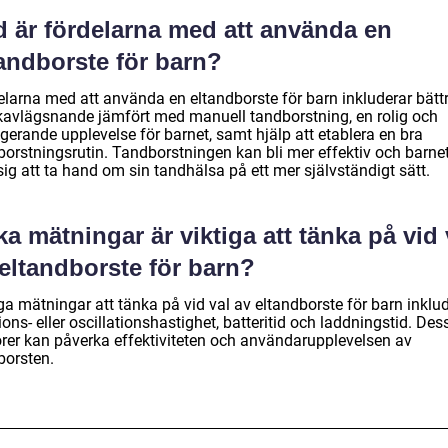
d är fördelarna med att använda en
tandborste för barn?
elarna med att använda en eltandborste för barn inkluderar bätt
kavlägsnande jämfört med manuell tandborstning, en rolig och
gerande upplevelse för barnet, samt hjälp att etablera en bra
borstningsrutin. Tandborstningen kan bli mer effektiv och barne
sig att ta hand om sin tandhälsa på ett mer självständigt sätt.
ka mätningar är viktiga att tänka på vid 
eltandborste för barn?
ga mätningar att tänka på vid val av eltandborste för barn inklu
ions- eller oscillationshastighet, batteritid och laddningstid. Des
orer kan påverka effektiviteten och användarupplevelsen av
borsten.