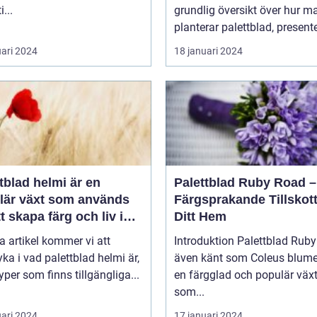
i...
grundlig översikt över hur m
planterar palettblad, presente
uari 2024
18 januari 2024
tblad helmi är en
Palettblad Ruby Road –
lär växt som används
Färgsprakande Tillskott 
tt skapa färg och liv i
Ditt Hem
och trädgårdar
a artikel kommer vi att
Introduktion Palettblad Ruby Road,
ka i vad palettblad helmi är,
även känt som Coleus blumei
typer som finns tillgängliga...
en färgglad och populär väx
som...
uari 2024
17 januari 2024