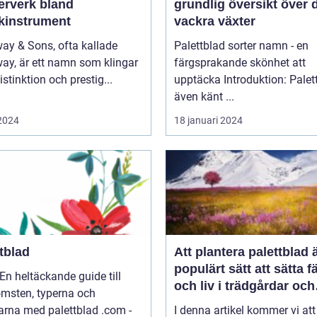
erverk bland
grundlig översikt över 
kinstrument
vackra växter
ay & Sons, ofta kallade
Palettblad sorter namn - en
ay, är ett namn som klingar
färgsprakande skönhet att
stinktion och prestig...
upptäcka Introduktion: Palettblad,
även känt ...
 2024
18 januari 2024
tblad
Att plantera palettblad ä
populärt sätt att sätta f
En heltäckande guide till
och liv i trädgårdar och
omsten, typerna och
inomhusmiljöer
rna med palettblad .com -
I denna artikel kommer vi att