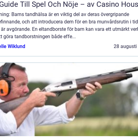
Guide Till Spel Och Nöje – av Casino Hou
ning: Barns tandhälsa är en viktig del av deras övergripande
finnande, och att introducera dem för en bra munvårdsrutin i tid
 är avgörande. En eltandborste för barn kan vara ett utmärkt ver
tt göra tandborstningen både effe...
elle Wiklund
28 augusti