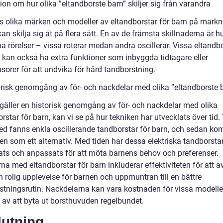
on om hur olika ”eltandborste barn” skiljer sig från varandra
ns olika märken och modeller av eltandborstar för barn på mark
an skilja sig åt på flera sätt. En av de främsta skillnaderna är h
na rörelser – vissa roterar medan andra oscillerar. Vissa eltandb
n kan också ha extra funktioner som inbyggda tidtagare eller
sorer för att undvika för hård tandborstning.
orisk genomgång av för- och nackdelar med olika ”eltandborste 
 gäller en historisk genomgång av för- och nackdelar med olika
rstar för barn, kan vi se på hur tekniken har utvecklats över tid. T
ed fanns enkla oscillerande tandborstar för barn, och sedan ko
en som ett alternativ. Med tiden har dessa elektriska tandborsta
rats och anpassats för att möta barnens behov och preferenser.
na med eltandborstar för barn inkluderar effektiviteten för att 
n rolig upplevelse för barnen och uppmuntran till en bättre
stningsrutin. Nackdelarna kan vara kostnaden för vissa modelle
 av att byta ut borsthuvuden regelbundet.
lutning