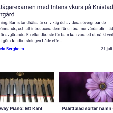
Jägarexamen med Intensivkurs på Knista
rgård
ning: Barns tandhälsa är en viktig del av deras övergripande
finnande, och att introducera dem för en bra munvårdsrutin i tid
 är avgörande. En eltandborste för barn kan vara ett utmärkt ver
tt göra tandborstningen både effe...
ela Bergholm
31 jul
nway Piano: Ett Känt
Palettblad sorter namn