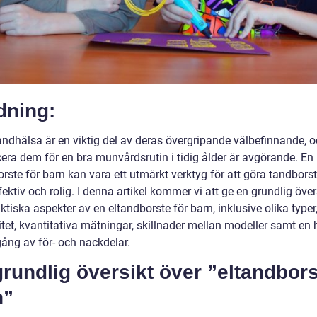
dning:
andhälsa är en viktig del av deras övergripande välbefinnande, o
cera dem för en bra munvårdsrutin i tidig ålder är avgörande. En
rste för barn kan vara ett utmärkt verktyg för att göra tandbors
ektiv och rolig. I denna artikel kommer vi att ge en grundlig över
ktiska aspekter av en eltandborste för barn, inklusive olika typer
tet, kvantitativa mätningar, skillnader mellan modeller samt en h
ng av för- och nackdelar.
rundlig översikt över ”eltandbor
n”