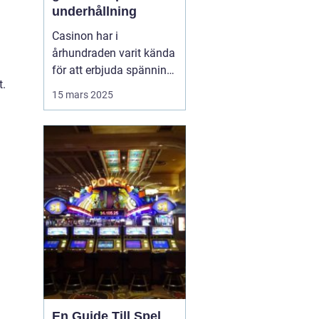
underhållning
Casinon har i
århundraden varit kända
för att erbjuda spänning
t.
och en unik upplevelse
15 mars 2025
av lyx och nöje. Från
förhistoriska
tärningsspel till dagens
onlineplattformar
erbjuder casinon en
plats där man kan ...
En Guide Till Spel