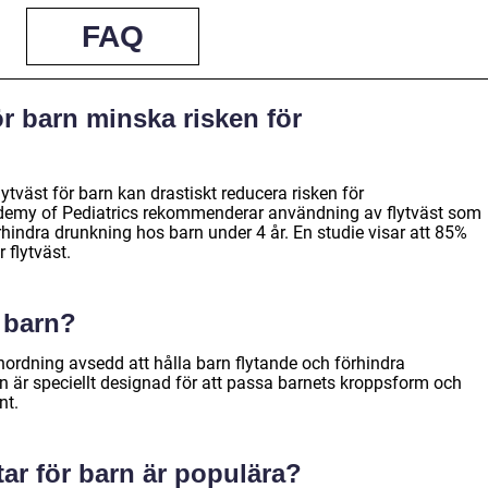
FAQ
ör barn minska risken för
lytväst för barn kan drastiskt reducera risken för
demy of Pediatrics rekommenderar användning av flytväst som
örhindra drunkning hos barn under 4 år. En studie visar att 85%
 flytväst.
r barn?
nordning avsedd att hålla barn flytande och förhindra
en är speciellt designad för att passa barnets kroppsform och
nt.
star för barn är populära?