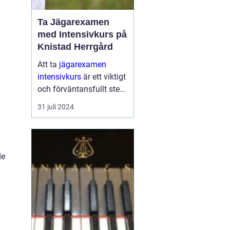
Ta Jägarexamen
med Intensivkurs på
Knistad Herrgård
Att ta
jägarexamen
intensivkurs
är ett viktigt
p
och förväntansfullt steg
för alla som vill komma
31 juli 2024
närmare naturen och lä...
de