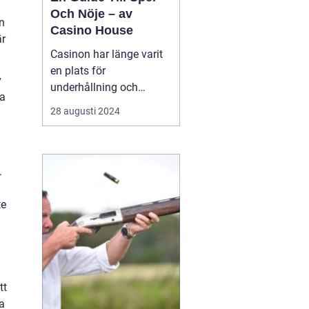
Och Nöje – av
en
Casino House
är
Casinon har länge varit
en plats för
v
underhållning och
ra
spänning. De erbjuder en
28 augusti 2024
värld där lyckan kan
förändras med nästa
kortlek, det snurrande
roulettehjulet eller en
.
enarmad bandits
blinkande ljus. I de...
te
tt
sa