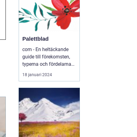
Palettblad
com - En heltäckande
guide till förekomsten,
typerna och fördelarna
med palettblad .com -
18 januari 2024
Din ultimata guide till
världen av palettblad
Introduktion ...