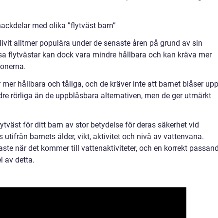
ackdelar med olika ”flytväst barn”
livit alltmer populära under de senaste åren på grund av sin
ssa flytvästar kan dock vara mindre hållbara och kan kräva mer
ionerna.
mer hållbara och tåliga, och de kräver inte att barnet blåser up
dre rörliga än de uppblåsbara alternativen, men de ger utmärkt
ytväst för ditt barn av stor betydelse för deras säkerhet vid
as utifrån barnets ålder, vikt, aktivitet och nivå av vattenvana.
aste när det kommer till vattenaktiviteter, och en korrekt passan
l av detta.