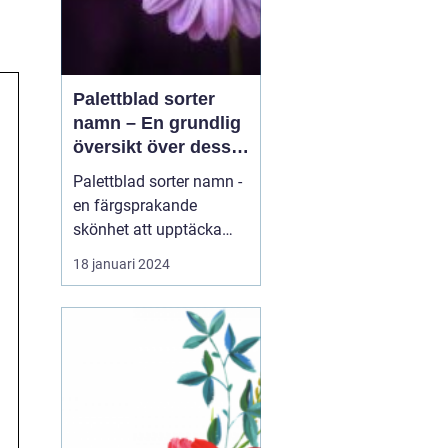
Palettblad sorter
namn – En grundlig
översikt över dessa
vackra växter
Palettblad sorter namn -
en färgsprakande
skönhet att upptäcka
Introduktion: Palettblad,
18 januari 2024
även känt som Coleus,
är en växt som har blivit
alltmer populär bland
trädgårdsentusiaster
tack vare sin färgglada
lövverk. Dessa vackra
växter kan sätta färg p...