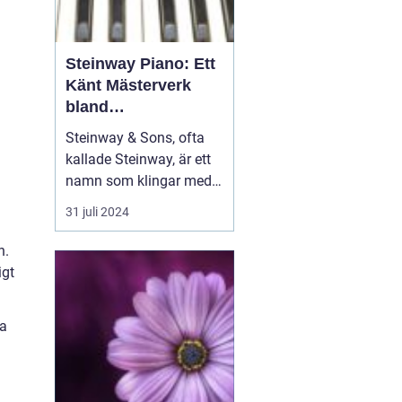
Steinway Piano: Ett
Känt Mästerverk
bland
Musikinstrument
Steinway & Sons, ofta
kallade Steinway, är ett
namn som klingar med
distinktion och prestige i
31 juli 2024
musikvärlden. Dessa
piano är mer än bara
n.
musikinstrument; de är
igt
handgjorda konstverk
som hyllats av pianister
na
och musikäl...