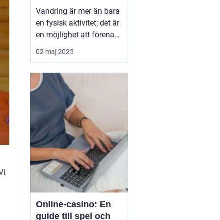
Vandring är mer än bara
en fysisk aktivitet; det är
en möjlighet att förena
kropp och själ med
02 maj 2025
naturens skönhet.
Många strävar efter den
fridfullhet som en
långsam promenad
genom skogar, fjäll ...
Vi
Online-casino: En
guide till spel och