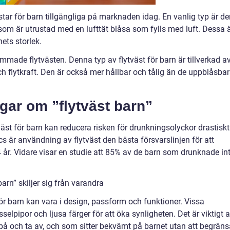
star för barn tillgängliga på marknaden idag. En vanlig typ är d
 som är utrustad med en lufttät blåsa som fylls med luft. Dessa 
nets storlek.
made flytvästen. Denna typ av flytväst för barn är tillverkad a
h flytkraft. Den är också mer hållbar och tålig än de uppblåsba
gar om ”flytväst barn”
väst för barn kan reducera risken för drunkningsolyckor drastiskt
s är användning av flytväst den bästa försvarslinjen för att
 år. Vidare visar en studie att 85% av de barn som drunknade in
arn” skiljer sig från varandra
för barn kan vara i design, passform och funktioner. Vissa
selpipor och ljusa färger för att öka synligheten. Det är viktigt a
ta på och ta av, och som sitter bekvämt på barnet utan att begrän