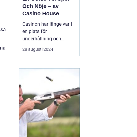
Och Nöje – av
Casino House
Casinon har länge varit
ssa
en plats för
underhållning och
spänning. De erbjuder en
öna
28 augusti 2024
värld där lyckan kan
.
förändras med nästa
kortlek, det snurrande
roulettehjulet eller en
enarmad bandits
blinkande ljus. I de...