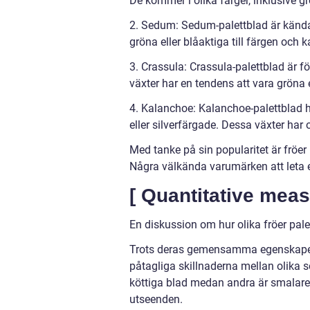
De kommer i olika färger, inklusive grö
2. Sedum: Sedum-palettblad är kända 
gröna eller blåaktiga till färgen och 
3. Crassula: Crassula-palettblad är f
växter har en tendens att vara gröna e
4. Kalanchoe: Kalanchoe-palettblad h
eller silverfärgade. Dessa växter ha
Med tanke på sin popularitet är fröer p
Några välkända varumärken att leta
[ Quantitative meas
En diskussion om hur olika fröer palet
Trots deras gemensamma egenskaper sk
påtagliga skillnaderna mellan olika so
köttiga blad medan andra är smalare e
utseenden.