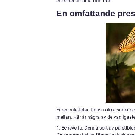
enkelhet att odla från frön.
En omfattande prese
Fröer palettblad finns i olika sorter o
mellan. Här är några av de vanligaste
1. Echeveria: Denna sort av palettbla