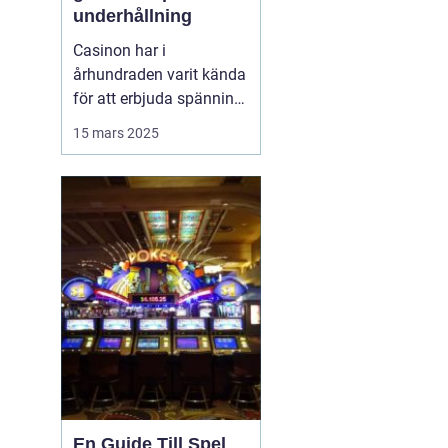
underhållning
Casinon har i
århundraden varit kända
för att erbjuda spänning
och en unik upplevelse
15 mars 2025
av lyx och nöje. Från
förhistoriska
tärningsspel till dagens
onlineplattformar
erbjuder casinon en
plats där man kan ...
En Guide Till Spel