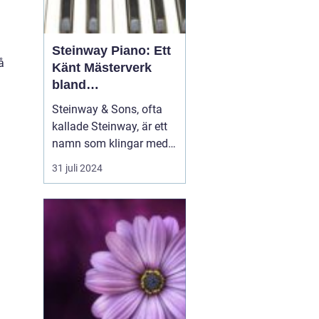
Steinway Piano: Ett
å
Känt Mästerverk
bland
Musikinstrument
Steinway & Sons, ofta
kallade Steinway, är ett
namn som klingar med
distinktion och prestige i
31 juli 2024
musikvärlden. Dessa
piano är mer än bara
musikinstrument; de är
handgjorda konstverk
som hyllats av pianister
och musikäl...