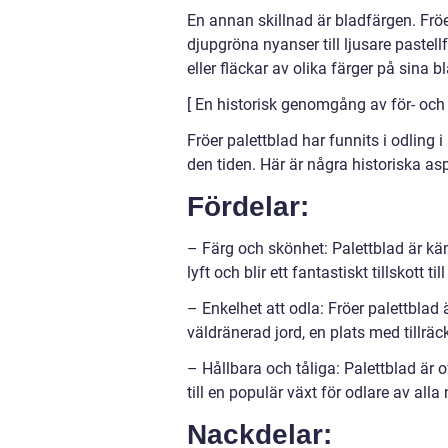
En annan skillnad är bladfärgen. Fröe
djupgröna nyanser till ljusare pastell
eller fläckar av olika färger på sina b
[ En historisk genomgång av för- och 
Fröer palettblad har funnits i odling
den tiden. Här är några historiska as
Fördelar:
– Färg och skönhet: Palettblad är känd
lyft och blir ett fantastiskt tillskott t
– Enkelhet att odla: Fröer palettblad ä
väldränerad jord, en plats med tillrä
– Hållbara och tåliga: Palettblad är 
till en populär växt för odlare av alla 
Nackdelar: