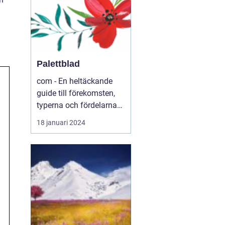
Palettblad
com - En heltäckande
guide till förekomsten,
typerna och fördelarna
med palettblad .com -
18 januari 2024
Din ultimata guide till
världen av palettblad
Introduktion ...