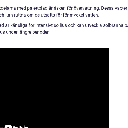
kdelarna med palettblad är risken för övervattning. Dessa växter
och kan ruttna om de utsätts för för mycket vatten.
ad är känsliga för intensivt solljus och kan utveckla solbränna p
jus under längre perioder.