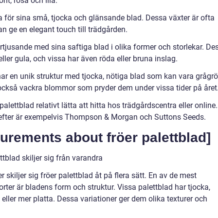
nt, rosa och lila.
för sina små, tjocka och glänsande blad. Dessa växter är ofta
kan ge en elegant touch till trädgården.
örtjusande med sina saftiga blad i olika former och storlekar. De
ller gula, och vissa har även röda eller bruna inslag.
ar en unik struktur med tjocka, nötiga blad som kan vara grågr
r också vackra blommor som pryder dem under vissa tider på året
alettblad relativt lätta att hitta hos trädgårdscentra eller online.
 efter är exempelvis Thompson & Morgan och Suttons Seeds.
urements about fröer palettblad]
tblad skiljer sig från varandra
iljer sig fröer palettblad åt på flera sätt. En av de mest
rter är bladens form och struktur. Vissa palettblad har tjocka,
ller mer platta. Dessa variationer ger dem olika texturer och