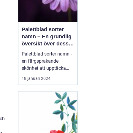
Palettblad sorter
namn – En grundlig
översikt över dessa
vackra växter
Palettblad sorter namn -
en färgsprakande
skönhet att upptäcka
Introduktion: Palettblad,
18 januari 2024
även känt som Coleus,
är en växt som har blivit
alltmer populär bland
trädgårdsentusiaster
tack vare sin färgglada
lövverk. Dessa vackra
och
växter kan sätta färg p...
ch