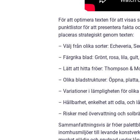
För att optimera texten för att visa
punktlistor för att presentera fakta
placeras strategiskt genom texten:
– Välj från olika sorter: Echeveria, S
– Färgrika blad: Grönt, rosa, lila, gult,
– Lätt att hitta fröer: Thompson & Mo
– Olika bladstrukturer: Öppna, platta,
– Variationer i lämpligheten för olik
– Hållbarhet, enkelhet att odla, och 
– Risker med övervattning och solbr
Sammanfattningsvis är fröer palettb
inomhusmiljöer till levande konstver
mycket glädje och prydnad under lång t