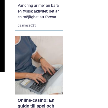
Vandring är mer än bara
en fysisk aktivitet; det är
en möjlighet att förena
kropp och själ med
02 maj 2025
naturens skönhet.
Många strävar efter den
fridfullhet som en
långsam promenad
genom skogar, fjäll ...
Online-casino: En
guide till spel och