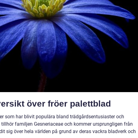
rsikt över fröer palettblad
ter som har blivit populära bland trädgårdsentusiaster och
illhör familjen Gesneriaceae och kommer ursprungligen från
it sig över hela världen på grund av deras vackra bladverk och