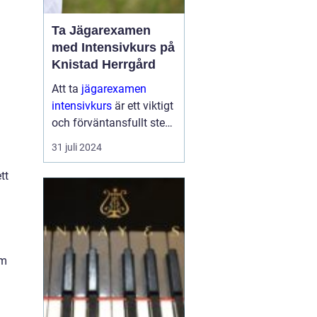
Ta Jägarexamen
med Intensivkurs på
Knistad Herrgård
Att ta
jägarexamen
intensivkurs
är ett viktigt
och förväntansfullt steg
för alla som vill komma
31 juli 2024
närmare naturen och lä...
tt
em