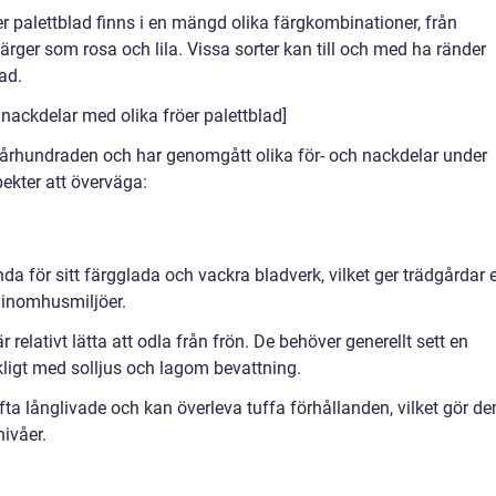
r palettblad finns i en mängd olika färgkombinationer, från
färger som rosa och lila. Vissa sorter kan till och med ha ränder
lad.
nackdelar med olika fröer palettblad]
 i århundraden och har genomgått olika för- och nackdelar under
pekter att överväga:
a för sitt färgglada och vackra bladverk, vilket ger trädgårdar e
ill inomhusmiljöer.
r relativt lätta att odla från frön. De behöver generellt sett en
ckligt med solljus och lagom bevattning.
ofta långlivade och kan överleva tuffa förhållanden, vilket gör d
nivåer.