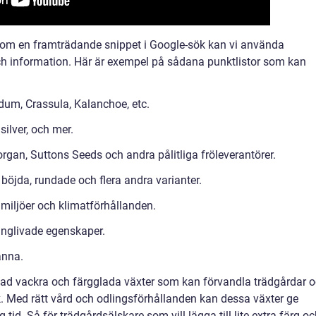
s som en framträdande snippet i Google-sök kan vi använda
 och information. Här är exempel på sådana punktlistor som kan
edum, Crassula, Kalanchoe, etc.
 silver, och mer.
rgan, Suttons Seeds och andra pålitliga fröleverantörer.
 böjda, rundade och flera andra varianter.
a miljöer och klimatförhållanden.
långlivade egenskaper.
änna.
lad vackra och färgglada växter som kan förvandla trädgårdar 
k. Med rätt vård och odlingsförhållanden kan dessa växter ge
id. Så för trädgårdsälskare som vill lägga till lite extra färg o