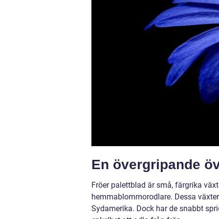
En övergripande öve
Fröer palettblad är små, färgrika väx
hemmablommorodlare. Dessa växter t
Sydamerika. Dock har de snabbt sprid