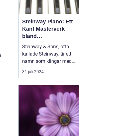
Steinway Piano: Ett
Känt Mästerverk
bland
Musikinstrument
Steinway & Sons, ofta
kallade Steinway, är ett
h
namn som klingar med
distinktion och prestige i
31 juli 2024
musikvärlden. Dessa
piano är mer än bara
musikinstrument; de är
handgjorda konstverk
som hyllats av pianister
och musikäl...