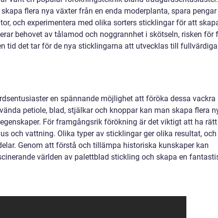
t skapa flera nya växter från en enda moderplanta, spara pengar
or, och experimentera med olika sorters sticklingar för att skap
erar behovet av tålamod och noggrannhet i skötseln, risken för f
 tid det tar för de nya sticklingarna att utvecklas till fullvärdiga
gårdsentusiaster en spännande möjlighet att föröka dessa vackra
nvända petiole, blad, stjälkar och knoppar kan man skapa flera n
genskaper. För framgångsrik förökning är det viktigt att ha rätt
us och vattning. Olika typer av sticklingar ger olika resultat, och
delar. Genom att förstå och tillämpa historiska kunskaper kan
scinerande världen av palettblad stickling och skapa en fantasti