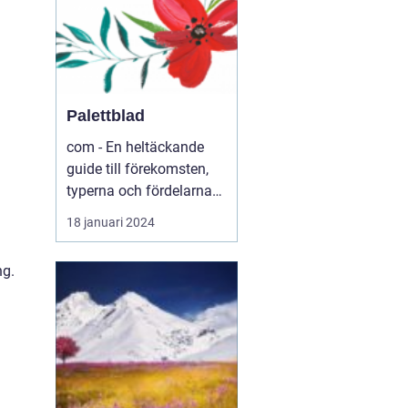
Palettblad
com - En heltäckande
guide till förekomsten,
typerna och fördelarna
med palettblad .com -
18 januari 2024
Din ultimata guide till
världen av palettblad
ng.
Introduktion ...