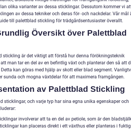
an olika varianter av dessa sticklingar. Dessutom kommer vi at
klingen av dessa tekniker och deras för- och nackdelar. Vår mål 
de till palettblad stickling för trädgårdsentusiaster överallt.
rundlig Översikt över Palettblad
d stickling är det viktigt att förstå hur denna förökningsteknik
 att man tar en del av en befintlig växt och planterar den så att 
t. Detta kan göras med hjälp av skott eller blad segment. Vanligtv
r sunda och mogna växtdelar för att maximera framgången.
entation av Palettblad Stickling
lad sticklingar, och varje typ har sina egna unika egenskaper och
luderar:
icklingar involverar att ta en del av petiole, som är den bladstjäl
icklingar kan placeras direkt i ett växthus eller planteras i fuktig