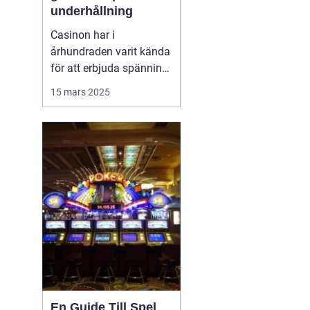
underhållning
Casinon har i
århundraden varit kända
för att erbjuda spänning
och en unik upplevelse
15 mars 2025
av lyx och nöje. Från
förhistoriska
tärningsspel till dagens
onlineplattformar
erbjuder casinon en
plats där man kan ...
En Guide Till Spel