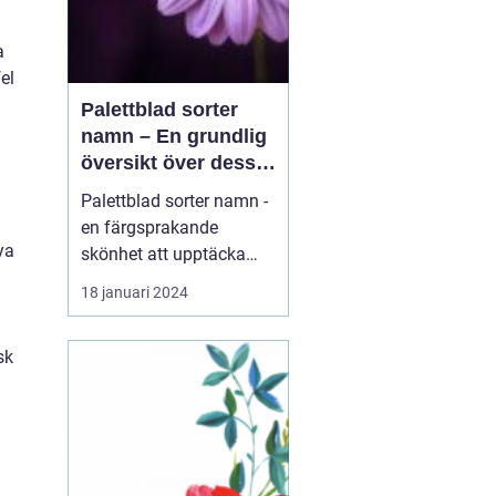
a
el
Palettblad sorter
namn – En grundlig
översikt över dessa
vackra växter
Palettblad sorter namn -
en färgsprakande
ya
skönhet att upptäcka
Introduktion: Palettblad,
18 januari 2024
även känt som Coleus,
är en växt som har blivit
sk
alltmer populär bland
trädgårdsentusiaster
tack vare sin färgglada
lövverk. Dessa vackra
växter kan sätta färg p...