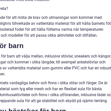
veta?
rmade för att möta de krav och utmaningar som kommer med
gtvis tillverkade av vattentäta material för att hålla barnets föt
isolerad foder för att hålla fötterna varma när temperaturen
 och modeller för att passa olika aktiviteter och tillfällen.
ör barn
r för barn att välja mellan, inklusive stövlar, sneakers och kängor
agar och kommer i olika längder, till exempel ankelstövlar och
ade av vattentäta material som gummi eller PVC och har en robust
den.
nets vardagliga behov och finns i olika stilar och färger. De är
material som tyg eller mesh och har en flexibel sula för bästa
utomhusaktiviteter och finns i olika utföranden, inklusive läder o
reppande sula för att ge stabilitet och skydd på ojämn terräng.