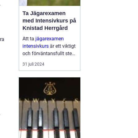
r
Ta Jägarexamen
med Intensivkurs på
Knistad Herrgård
Att ta
jägarexamen
gra
intensivkurs
är ett viktigt
och förväntansfullt steg
för alla som vill komma
31 juli 2024
närmare naturen och lä...
,