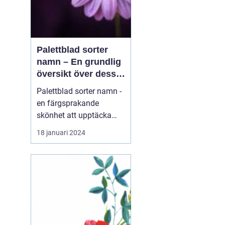
Palettblad sorter
namn – En grundlig
översikt över dessa
vackra växter
Palettblad sorter namn -
en färgsprakande
skönhet att upptäcka
Introduktion: Palettblad,
18 januari 2024
även känt som Coleus,
är en växt som har blivit
alltmer populär bland
trädgårdsentusiaster
tack vare sin färgglada
lövverk. Dessa vackra
växter kan sätta färg p...