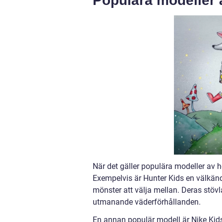
Populära modeller 
När det gäller populära modeller av hö
Exempelvis är Hunter Kids en välkän
mönster att välja mellan. Deras stövla
utmanande väderförhållanden.
En annan populär modell är Nike Kids