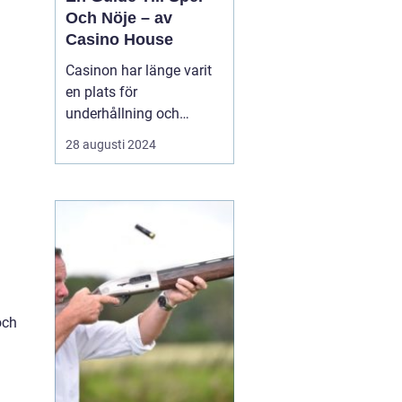
Och Nöje – av
Casino House
Casinon har länge varit
en plats för
underhållning och
spänning. De erbjuder en
28 augusti 2024
värld där lyckan kan
förändras med nästa
kortlek, det snurrande
roulettehjulet eller en
enarmad bandits
blinkande ljus. I de...
och