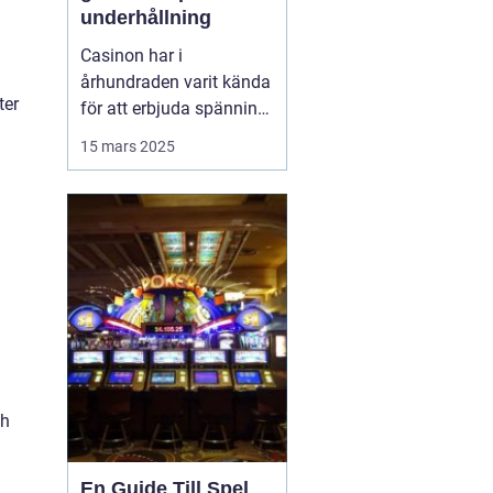
underhållning
Casinon har i
århundraden varit kända
ter
för att erbjuda spänning
och en unik upplevelse
15 mars 2025
av lyx och nöje. Från
förhistoriska
tärningsspel till dagens
onlineplattformar
.
erbjuder casinon en
plats där man kan ...
ch
En Guide Till Spel