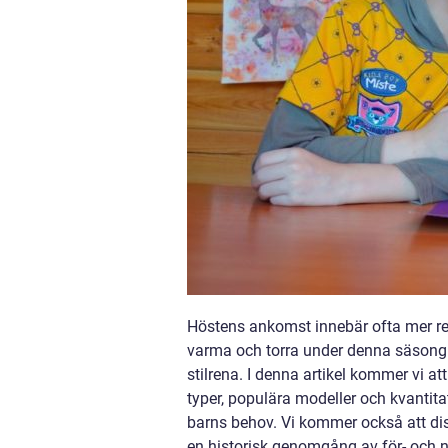
Höstens ankomst innebär ofta mer regn
varma och torra under denna säsong är
stilrena. I denna artikel kommer vi att
typer, populära modeller och kvantitat
barns behov. Vi kommer också att dis
en historisk genomgång av för- och n