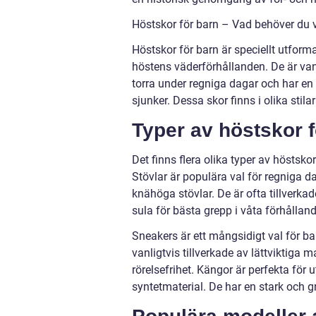
Höstskor för barn – Vad behöver du 
Höstskor för barn är speciellt utfo
höstens väderförhållanden. De är vanli
torra under regniga dagar och har en 
sjunker. Dessa skor finns i olika stilar
Typer av höstskor f
Det finns flera olika typer av höstsko
Stövlar är populära val för regniga d
knähöga stövlar. De är ofta tillverk
sula för bästa grepp i våta förhållan
Sneakers är ett mångsidigt val för bar
vanligtvis tillverkade av lättviktiga 
rörelsefrihet. Kängor är perfekta för 
syntetmaterial. De har en stark och g