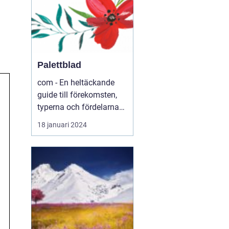
Palettblad
com - En heltäckande
guide till förekomsten,
typerna och fördelarna
med palettblad .com -
18 januari 2024
Din ultimata guide till
världen av palettblad
Introduktion ...