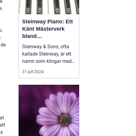
ra
e.
Steinway Piano: Ett
Känt Mästerverk
p.
bland
n
Musikinstrument
 de
Steinway & Sons, ofta
kallade Steinway, är ett
namn som klingar med
distinktion och prestige i
31 juli 2024
musikvärlden. Dessa
piano är mer än bara
musikinstrument; de är
handgjorda konstverk
som hyllats av pianister
och musikäl...
at
att
ns