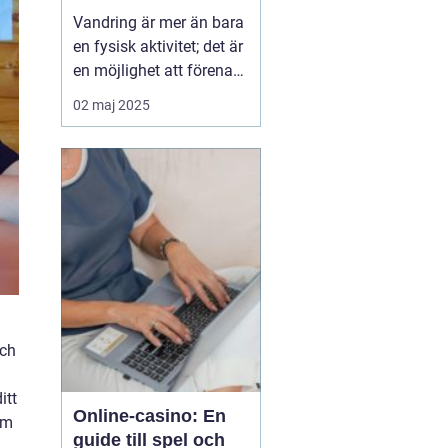
Vandring är mer än bara
en fysisk aktivitet; det är
en möjlighet att förena
kropp och själ med
02 maj 2025
naturens skönhet.
Många strävar efter den
fridfullhet som en
långsam promenad
genom skogar, fjäll ...
och
itt
Online-casino: En
om
guide till spel och