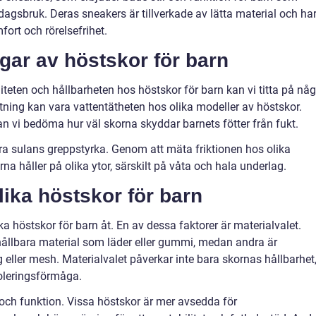
agsbruk. Deras sneakers är tillverkade av lätta material och ha
fort och rörelsefrihet.
gar av höstskor för barn
aliteten och hållbarheten hos höstskor för barn kan vi titta på nå
ning kan vara vattentätheten hos olika modeller av höstskor.
 vi bedöma hur väl skorna skyddar barnets fötter från fukt.
a sulans greppstyrka. Genom att mäta friktionen hos olika
na håller på olika ytor, särskilt på våta och hala underlag.
lika höstskor för barn
ika höstskor för barn åt. En av dessa faktorer är materialvalet.
 hållbara material som läder eller gummi, medan andra är
g eller mesh. Materialvalet påverkar inte bara skornas hållbarhet
oleringsförmåga.
och funktion. Vissa höstskor är mer avsedda för