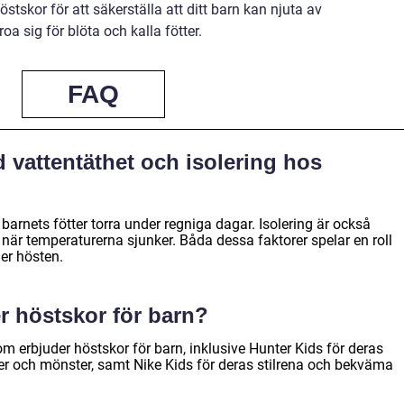
höstskor för att säkerställa att ditt barn kan njuta av
a sig för blöta och kalla fötter.
FAQ
d vattentäthet och isolering hos
a barnets fötter torra under regniga dagar. Isolering är också
a när temperaturerna sjunker. Båda dessa faktorer spelar en roll
der hösten.
r höstskor för barn?
m erbjuder höstskor för barn, inklusive Hunter Kids för deras
ger och mönster, samt Nike Kids för deras stilrena och bekväma