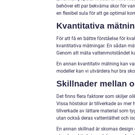
behöver ett par bekväma skor för vard
en flexibel sula för att ge optimal kom
Kvantitativa mätnin
För att få en bättre förståelse för kv
kvantitativa mätningar. En sådan mät
Genom att mäta vattenmotståndet kan
En annan kvantitativ mätning kan var
modeller kan vi utvärdera hur bra skor
Skillnader mellan o
Det finns flera faktorer som skiljer ol
Vissa höstskor är tillverkade av mer
tillverkade av lättare material som ty
utan också deras vattentäthet och is
En annan skillnad är skornas design 