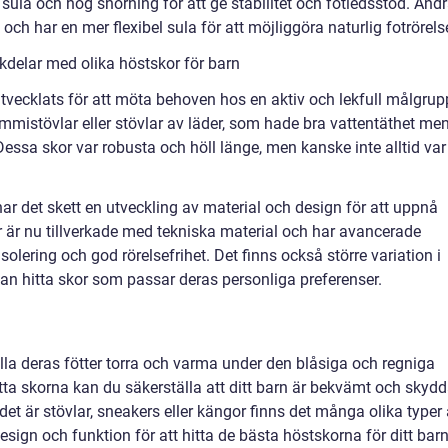
sula och hög snörning för att ge stabilitet och fotledsstöd. And
ch har en mer flexibel sula för att möjliggöra naturlig fotrörels
kdelar med olika höstskor för barn
 utvecklats för att möta behoven hos en aktiv och lekfull målgrup
mmistövlar eller stövlar av läder, som hade bra vattentäthet me
Dessa skor var robusta och höll länge, men kanske inte alltid var
ar det skett en utveckling av material och design för att uppnå
r är nu tillverkade med tekniska material och har avancerade
solering och god rörelsefrihet. Det finns också större variation i
 kan hitta skor som passar deras personliga preferenser.
hålla deras fötter torra och varma under den blåsiga och regniga
ta skorna kan du säkerställa att ditt barn är bekvämt och skydd
et är stövlar, sneakers eller kängor finns det många olika typer 
esign och funktion för att hitta de bästa höstskorna för ditt bar