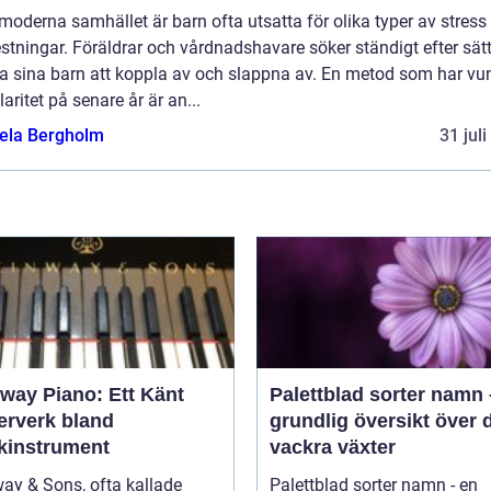
 moderna samhället är barn ofta utsatta för olika typer av stress
stningar. Föräldrar och vårdnadshavare söker ständigt efter sätt
pa sina barn att koppla av och slappna av. En metod som har vu
aritet på senare år är an...
ela Bergholm
31 jul
nway Piano: Ett Känt
Palettblad sorter namn
erverk bland
grundlig översikt över 
kinstrument
vackra växter
ay & Sons, ofta kallade
Palettblad sorter namn - en