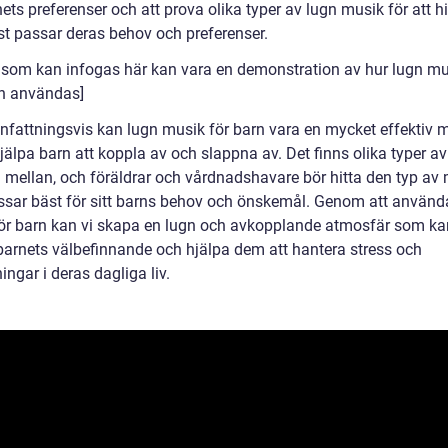
ts preferenser och att prova olika typer av lugn musik för att h
t passar deras behov och preferenser.
 som kan infogas här kan vara en demonstration av hur lugn mu
n användas]
attningsvis kan lugn musik för barn vara en mycket effektiv 
hjälpa barn att koppla av och slappna av. Det finns olika typer a
ja mellan, och föräldrar och vårdnadshavare bör hitta den typ av
sar bäst för sitt barns behov och önskemål. Genom att använd
ör barn kan vi skapa en lugn och avkopplande atmosfär som ka
barnets välbefinnande och hjälpa dem att hantera stress och
ingar i deras dagliga liv.