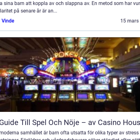
pa sina barn att koppla av och slappna av. En metod som har vu
aritet på senare år är an...
 Vinde
15 mars
Guide Till Spel Och Nöje – av Casino Hou
 moderna samhället är barn ofta utsatta för olika typer av stress