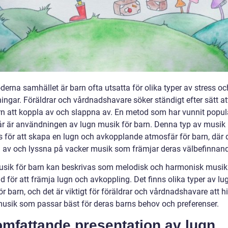
derna samhället är barn ofta utsatta för olika typer av stress oc
ingar. Föräldrar och vårdnadshavare söker ständigt efter sätt at
rn att koppla av och slappna av. En metod som har vunnit popula
år är användningen av lugn musik för barn. Denna typ av musik
 för att skapa en lugn och avkopplande atmosfär för barn, där 
 av och lyssna på vacker musik som främjar deras välbefinnan
sik för barn kan beskrivas som melodisk och harmonisk musik
 för att främja lugn och avkoppling. Det finns olika typer av lu
r barn, och det är viktigt för föräldrar och vårdnadshavare att h
musik som passar bäst för deras barns behov och preferenser.
omfattande presentation av lugn