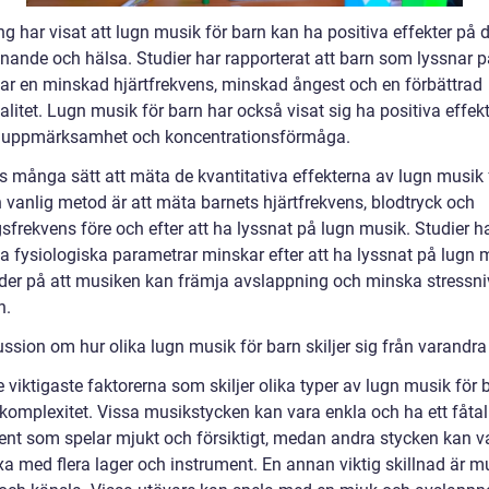
g har visat att lugn musik för barn kan ha positiva effekter på 
nnande och hälsa. Studier har rapporterat att barn som lyssnar p
ar en minskad hjärtfrekvens, minskad ångest och en förbättrad
litet. Lugn musik för barn har också visat sig ha positiva effek
 uppmärksamhet och koncentrationsförmåga.
ns många sätt att mäta de kvantitativa effekterna av lugn musik 
n vanlig metod är att mäta barnets hjärtfrekvens, blodtryck och
frekvens före och efter att ha lyssnat på lugn musik. Studier ha
sa fysiologiska parametrar minskar efter att ha lyssnat på lugn 
tyder på att musiken kan främja avslappning och minska stressn
n.
ssion om hur olika lugn musik för barn skiljer sig från varandra
 viktigaste faktorerna som skiljer olika typer av lugn musik för 
 komplexitet. Vissa musikstycken kan vara enkla och ha ett fåtal
ent som spelar mjukt och försiktigt, medan andra stycken kan v
a med flera lager och instrument. En annan viktig skillnad är m