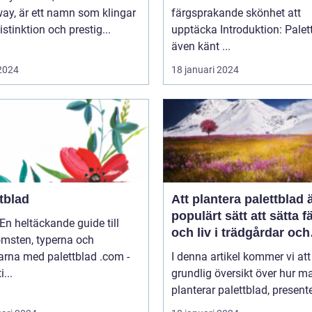
ay, är ett namn som klingar
färgsprakande skönhet att
stinktion och prestig...
upptäcka Introduktion: Palettblad,
även känt ...
 2024
18 januari 2024
tblad
Att plantera palettblad ä
populärt sätt att sätta f
En heltäckande guide till
och liv i trädgårdar och
omsten, typerna och
inomhusmiljöer
rna med palettblad .com -
I denna artikel kommer vi att
i...
grundlig översikt över hur m
planterar palettblad, presente