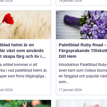
uari 2024
18 januari 2024
tblad helmi är en
Palettblad Ruby Road –
lär växt som används
Färgsprakande Tillskott 
tt skapa färg och liv i
Ditt Hem
och trädgårdar
a artikel kommer vi att
Introduktion Palettblad Ruby Road,
ka i vad palettblad helmi är,
även känt som Coleus blumei
typer som finns tillgängliga...
en färgglad och populär väx
som...
uari 2024
17 januari 2024