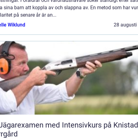
stningar. Föräldrar och vårdnadshavare söker ständigt efter sätt
pa sina barn att koppla av och slappna av. En metod som har vu
aritet på senare år är an...
elle Wiklund
28 augusti
Jägarexamen med Intensivkurs på Knista
rgård