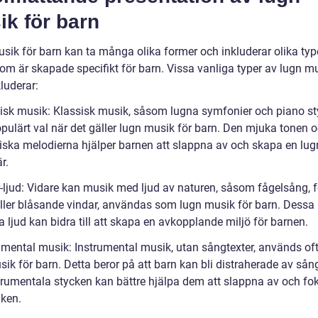
k för barn
sik för barn kan ta många olika former och inkluderar olika typ
om är skapade specifikt för barn. Vissa vanliga typer av lugn mu
luderar:
sisk musik: Klassisk musik, såsom lugna symfonier och piano st
opulärt val när det gäller lugn musik för barn. Den mjuka tonen 
ska melodierna hjälper barnen att slappna av och skapa en lug
r.
r-ljud: Vidare kan musik med ljud av naturen, såsom fågelsång, 
eller blåsande vindar, användas som lugn musik för barn. Dessa
a ljud kan bidra till att skapa en avkopplande miljö för barnen.
rumental musik: Instrumental musik, utan sångtexter, används o
ik för barn. Detta beror på att barn kan bli distraherade av sån
trumentala stycken kan bättre hjälpa dem att slappna av och fo
ken.