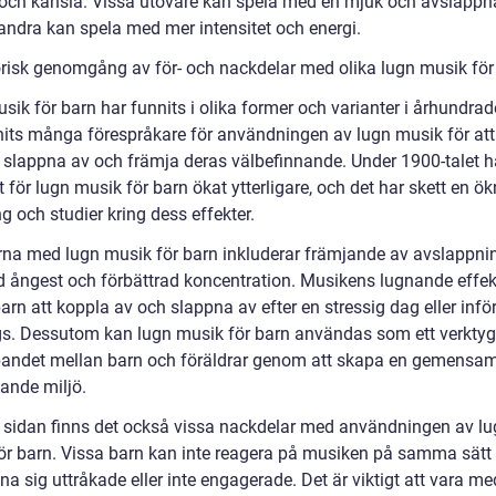
l och känsla. Vissa utövare kan spela med en mjuk och avslappna
ndra kan spela med mer intensitet och energi.
orisk genomgång av för- och nackdelar med olika lugn musik för
ik för barn har funnits i olika former och varianter i århundrad
nits många förespråkare för användningen av lugn musik för att
t slappna av och främja deras välbefinnande. Under 1900-talet h
t för lugn musik för barn ökat ytterligare, och det har skett en ö
g och studier kring dess effekter.
rna med lugn musik för barn inkluderar främjande av avslappni
 ångest och förbättrad koncentration. Musikens lugnande effek
arn att koppla av och slappna av efter en stressig dag eller infö
s. Dessutom kan lugn musik för barn användas som ett verktyg 
bandet mellan barn och föräldrar genom att skapa en gemensa
ande miljö.
 sidan finns det också vissa nackdelar med användningen av l
ör barn. Vissa barn kan inte reagera på musiken på samma sätt
a sig uttråkade eller inte engagerade. Det är viktigt att vara m