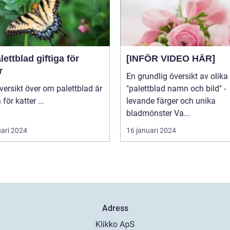
lettblad giftiga för
[INFÖR VIDEO HÄR]
r
En grundlig översikt av olika
"palettblad namn och bild" -
giftiga för katter ...
levande färger och unika
bladmönster Va...
uari 2024
16 januari 2024
Adress