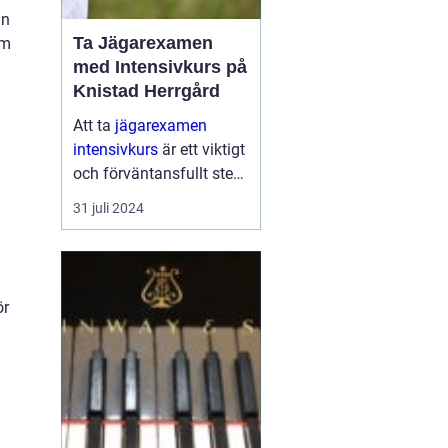
ån
Ta Jägarexamen
om
med Intensivkurs på
Knistad Herrgård
Att ta
jägarexamen
intensivkurs
är ett viktigt
och förväntansfullt steg
för alla som vill komma
31 juli 2024
närmare naturen och lä...
.
ör