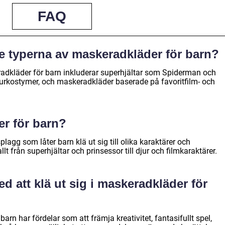
FAQ
e typerna av maskeradkläder för barn?
adkläder för barn inkluderar superhjältar som Spiderman och
jurkostymer, och maskeradkläder baserade på favoritfilm- och
r för barn?
lagg som låter barn klä ut sig till olika karaktärer och
llt från superhjältar och prinsessor till djur och filmkaraktärer.
ed att klä ut sig i maskeradkläder för
barn har fördelar som att främja kreativitet, fantasifullt spel,