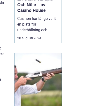
kla
Och Nöje – av
Casino House
Casinon har länge varit
en plats för
underhållning och
spänning. De erbjuder en
28 augusti 2024
värld där lyckan kan
förändras med nästa
t
kortlek, det snurrande
eka
roulettehjulet eller en
enarmad bandits
blinkande ljus. I de...
a