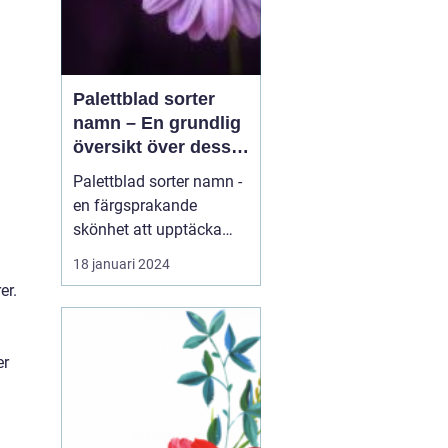
Palettblad sorter
namn – En grundlig
översikt över dessa
vackra växter
Palettblad sorter namn -
en färgsprakande
skönhet att upptäcka
Introduktion: Palettblad,
18 januari 2024
även känt som Coleus,
er.
är en växt som har blivit
alltmer populär bland
trädgårdsentusiaster
er
tack vare sin färgglada
lövverk. Dessa vackra
växter kan sätta färg p...