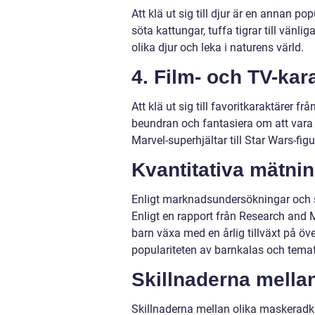
Att klä ut sig till djur är en annan p
söta kattungar, tuffa tigrar till vänl
olika djur och leka i naturens värld.
4. Film- och TV-kar
Att klä ut sig till favoritkaraktärer frå
beundran och fantasiera om att vara 
Marvel-superhjältar till Star Wars-fig
Kvantitativa mätni
Enligt marknadsundersökningar och sta
Enligt en rapport från Research and
barn växa med en årlig tillväxt på öve
populariteten av barnkalas och temafe
Skillnaderna mella
Skillnaderna mellan olika maskeradkl