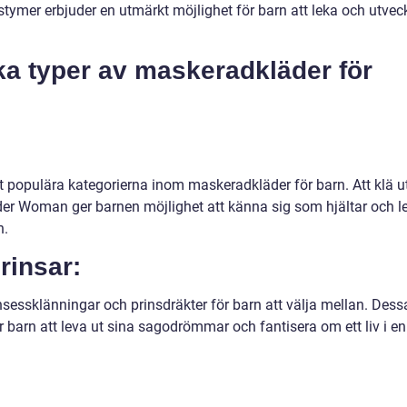
tymer erbjuder en utmärkt möjlighet för barn att leka och utvec
ka typer av maskeradkläder för
 populära kategorierna inom maskeradkläder för barn. Att klä u
der Woman ger barnen möjlighet att känna sig som hjältar och l
n.
rinsar:
nsessklänningar och prinsdräkter för barn att välja mellan. Dess
r barn att leva ut sina sagodrömmar och fantisera om ett liv i en