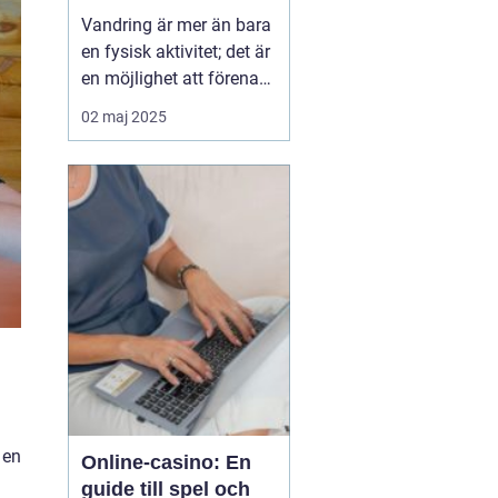
Vandring är mer än bara
en fysisk aktivitet; det är
en möjlighet att förena
kropp och själ med
02 maj 2025
naturens skönhet.
Många strävar efter den
fridfullhet som en
långsam promenad
genom skogar, fjäll ...
 en
Online-casino: En
guide till spel och