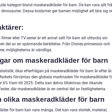
opulär kategori bland maskeradkläder för barn. De kan vara allt fr
iga dinosaurier. Dessa kostymer ger barnen möjlighet att lära sig 
aktärer:
n filmer eller TV-serier är ett annat sätt för barn att uttrycka sin
en del av en spännande berättelse. Från Disney-prinsessor och
urer, möjligheterna är oändliga.
ngar om maskeradkläder för barn
tistik, ökar efterfrågan på maskeradkläder för barn år efter år
 Markets förväntas den globala marknaden för maskeradkläder f
r 6% fram till 2025. Detta kan delvis tillskrivas den ökande
ster, där maskeradkläder är en central del av festligheterna.
n olika maskeradkläder för barn
äder för barn kan vara många. Det kan vara storlek, material,