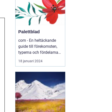
Palettblad
com - En heltäckande
guide till förekomsten,
typerna och fördelarna
med palettblad .com -
18 januari 2024
Din ultimata guide till
världen av palettblad
Introduktion ...