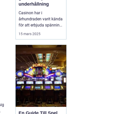
underhållning
Casinon har i
århundraden varit kända
för att erbjuda spänning
och en unik upplevelse
15 mars 2025
av lyx och nöje. Från
förhistoriska
tärningsspel till dagens
onlineplattformar
erbjuder casinon en
plats där man kan ...
sig
.
En Guide Till Spel