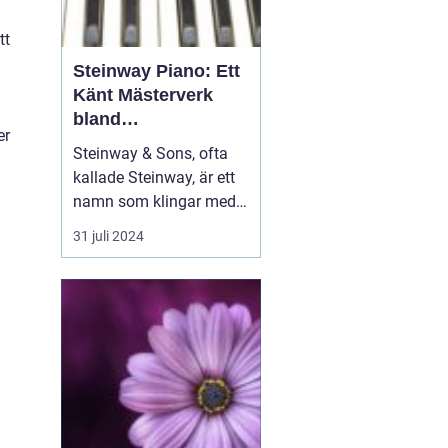
tt
Steinway Piano: Ett
Känt Mästerverk
bland
er
Musikinstrument
Steinway & Sons, ofta
kallade Steinway, är ett
namn som klingar med
distinktion och prestige i
31 juli 2024
musikvärlden. Dessa
piano är mer än bara
musikinstrument; de är
handgjorda konstverk
som hyllats av pianister
och musikäl...