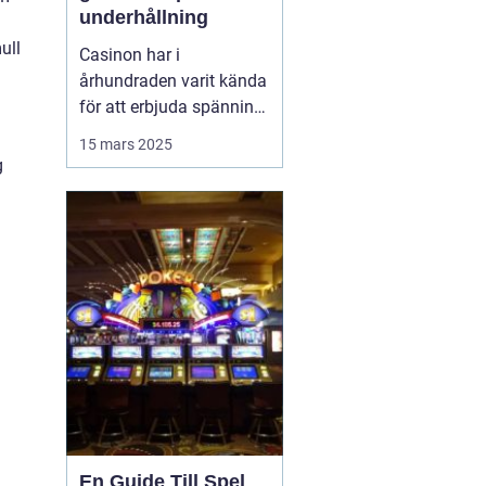
underhållning
ull
Casinon har i
århundraden varit kända
för att erbjuda spänning
och en unik upplevelse
15 mars 2025
av lyx och nöje. Från
g
förhistoriska
tärningsspel till dagens
onlineplattformar
erbjuder casinon en
plats där man kan ...
En Guide Till Spel