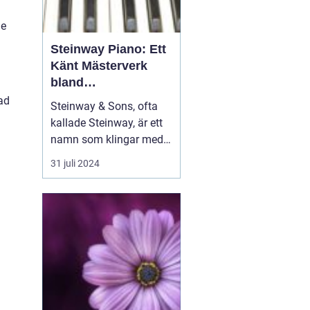
de
Steinway Piano: Ett
Känt Mästerverk
bland
a
Musikinstrument
kad
Steinway & Sons, ofta
kallade Steinway, är ett
namn som klingar med
distinktion och prestige i
31 juli 2024
musikvärlden. Dessa
piano är mer än bara
musikinstrument; de är
handgjorda konstverk
som hyllats av pianister
och musikäl...