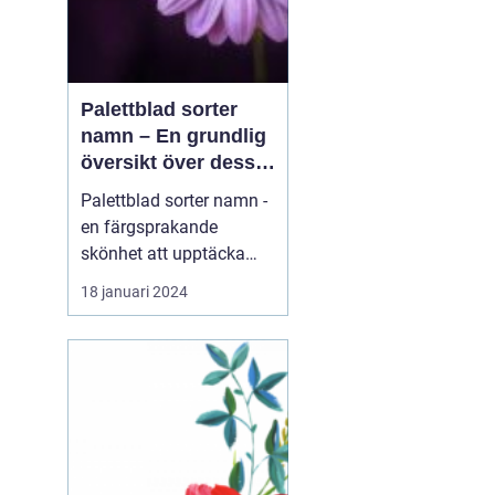
Palettblad sorter
namn – En grundlig
översikt över dessa
vackra växter
Palettblad sorter namn -
en färgsprakande
skönhet att upptäcka
Introduktion: Palettblad,
18 januari 2024
även känt som Coleus,
är en växt som har blivit
alltmer populär bland
trädgårdsentusiaster
tack vare sin färgglada
lövverk. Dessa vackra
växter kan sätta färg p...