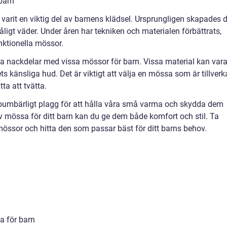
barn
varit en viktig del av barnens klädsel. Ursprungligen skapades 
åligt väder. Under åren har tekniken och materialen förbättrats,
funktionella mössor.
la nackdelar med vissa mössor för barn. Vissa material kan var
nets känsliga hud. Det är viktigt att välja en mössa som är tillver
ta att tvätta.
 oumbärligt plagg för att hålla våra små varma och skydda dem
av mössa för ditt barn kan du ge dem både komfort och stil. Ta
v mössor och hitta den som passar bäst för ditt barns behov.
a för barn