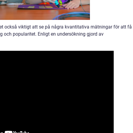
t också viktigt att se på några kvantitativa mätningar för att få
g och popularitet. Enligt en undersökning gjord av