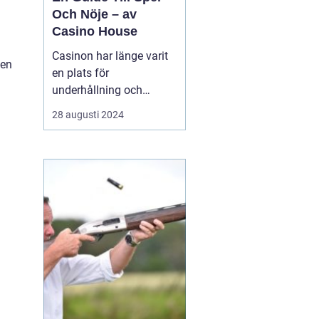
Och Nöje – av
Casino House
Casinon har länge varit
 en
en plats för
underhållning och
spänning. De erbjuder en
28 augusti 2024
värld där lyckan kan
förändras med nästa
kortlek, det snurrande
roulettehjulet eller en
enarmad bandits
blinkande ljus. I de...