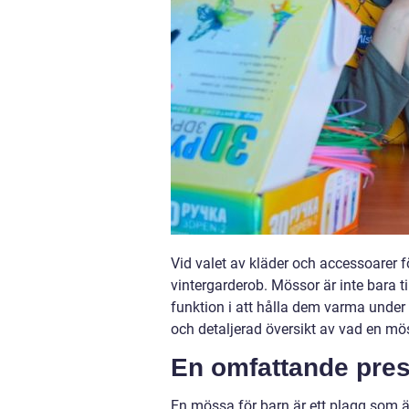
Vid valet av kläder och accessoarer f
vintergarderob. Mössor är inte bara ti
funktion i att hålla dem varma under
och detaljerad översikt av vad en m
En omfattande pres
En mössa för barn är ett plagg som 