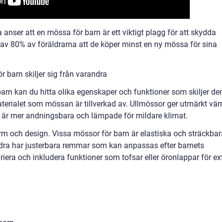
a anser att en mössa för barn är ett viktigt plagg för att skydda
av 80% av föräldrarna att de köper minst en ny mössa för sina
 barn skiljer sig från varandra
barn kan du hitta olika egenskaper och funktioner som skiljer d
materialet som mössan är tillverkad av. Ullmössor ger utmärkt vä
är mer andningsbara och lämpade för mildare klimat.
 och design. Vissa mössor för barn är elastiska och sträckbar
ndra har justerbara remmar som kan anpassas efter barnets
era och inkludera funktioner som tofsar eller öronlappar för ex