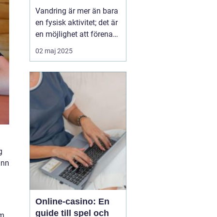
Vandring är mer än bara
en fysisk aktivitet; det är
en möjlighet att förena
kropp och själ med
02 maj 2025
naturens skönhet.
Många strävar efter den
fridfullhet som en
långsam promenad
genom skogar, fjäll ...
g
ann
Online-casino: En
guide till spel och
em