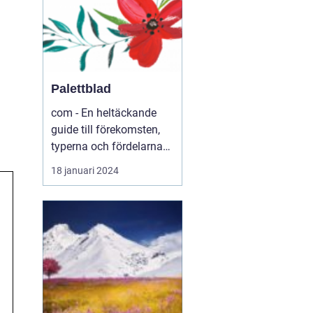
Palettblad
com - En heltäckande
guide till förekomsten,
typerna och fördelarna
med palettblad .com -
18 januari 2024
Din ultimata guide till
världen av palettblad
Introduktion ...