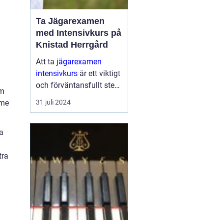
Ta Jägarexamen
med Intensivkurs på
Knistad Herrgård
Att ta
jägarexamen
intensivkurs
är ett viktigt
och förväntansfullt steg
em
för alla som vill komma
rme
31 juli 2024
närmare naturen och lä...
a
tra