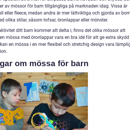
per av mössor för barn tillgängliga på marknaden idag. Vissa är
ll eller fleece, medan andra är mer lättviktiga och gjorda av bom
d olika stilar, såsom tofsar, öronlappar eller mönster.
ktivitet ditt barn kommer att delta i, finns det olika mössor att
 en mössa med öronlappar vara en bra idé för att ge extra skydd
kan en mössa i en mer flexibel och stretchig design vara lämpli
ion.
ngar om mössa för barn