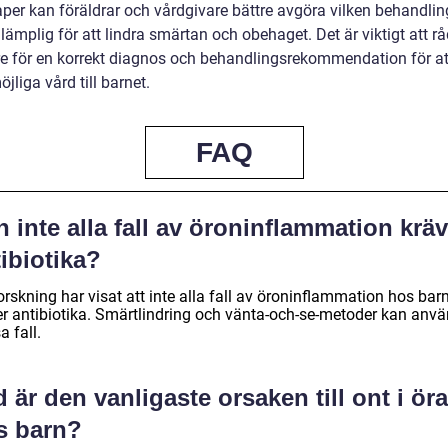
per kan föräldrar och vårdgivare bättre avgöra vilken behandli
lämplig för att lindra smärtan och obehaget. Det är viktigt att r
re för en korrekt diagnos och behandlingsrekommendation för at
jliga vård till barnet.
FAQ
 inte alla fall av öroninflammation krä
ibiotika?
orskning har visat att inte alla fall av öroninflammation hos bar
er antibiotika. Smärtlindring och vänta-och-se-metoder kan anv
sa fall.
 är den vanligaste orsaken till ont i öra
s barn?