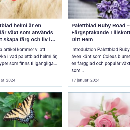
tblad helmi är en
Palettblad Ruby Road –
lär växt som används
Färgsprakande Tillskott 
tt skapa färg och liv i
Ditt Hem
och trädgårdar
a artikel kommer vi att
Introduktion Palettblad Ruby Road,
ka i vad palettblad helmi är,
även känt som Coleus blumei
typer som finns tillgängliga...
en färgglad och populär väx
som...
uari 2024
17 januari 2024