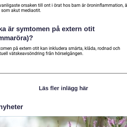
anligaste orsaken till ont i örat hos barn är öroninflammation, 
 som akut mediaotit.
ka är symtomen på extern otit
immaröra)?
omen på extern otit kan inkludera smärta, klåda, rodnad och
tuell vätskeavsöndring från hörselgången.
Läs fler inlägg här
 nyheter