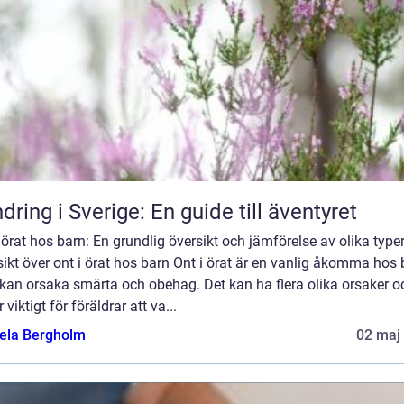
dring i Sverige: En guide till äventyret
 örat hos barn: En grundlig översikt och jämförelse av olika type
ikt över ont i örat hos barn Ont i örat är en vanlig åkomma hos 
kan orsaka smärta och obehag. Det kan ha flera olika orsaker o
r viktigt för föräldrar att va...
ela Bergholm
02 maj