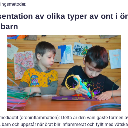
ingsmetoder.
entation av olika typer av ont i ör
 barn
 mediaotit (öroninflammation): Detta är den vanligaste formen av
 barn och uppstår när örat blir inflammerat och fyllt med vätska