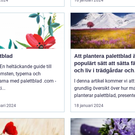
 2024
18 januari 2024
tblad
Att plantera palettblad ä
populärt sätt att sätta f
En heltäckande guide till
och liv i trädgårdar och
omsten, typerna och
inomhusmiljöer
rna med palettblad .com -
I denna artikel kommer vi att
i...
grundlig översikt över hur m
planterar palettblad, presente
uari 2024
18 januari 2024