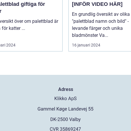
lettblad giftiga för
[INFÖR VIDEO HÄR]
r
En grundlig översikt av olika
"palettblad namn och bild" -
giftiga för katter ...
levande färger och unika
bladmönster Va...
uari 2024
16 januari 2024
Adress