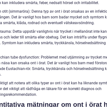
an inkludera smärta, feber, nedsatt hörsel och irritabilitet.
n otit (simmaröra): Denna typ av ont i örat orsakas av en infektio
ången. Det är vanligt hos barn som badar mycket och symtom 
ra smärta, klåda, rodnad och eventuell vätskeavsöndring.
rauma: Detta uppstår vanligtvis när trycket i mellanörat inte kan
 och leder till smärta eller obehag. Det kan inträffa under flygni
. Symtom kan inkludera smärta, tryckkänsla, hörselnedsättning
achian tube dysfunction: Problemet med utjämning av trycket m
 näsa kan orsaka ont i örat. Det är vanligt hos barn med förstora
ade Eustachian-rör. Smärta, tryckkänsla och hörselnedsättning 
.
iktigt att notera att olika typer av ont i örat kan ha liknande sym
ör det viktigt att rådfråga en läkare för en korrekt diagnos och
lingsrekommendation.
titativa mätningar om ont i örat 