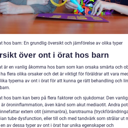
at hos barn: En grundlig översikt och jämförelse av olika typer
sikt över ont i örat hos barn
rat är en vanlig åkomma hos barn som kan orsaka smärta och o
ha flera olika orsaker och det är viktigt för föräldrar att vara m
ika typerna av ont i örat för att kunna ge rätt behandling och li
 barn.
rat hos barn kan bero på flera faktorer och sjukdomar. Den vanli
 är öroninflammation, även känd som akut mediaotit. Andra pote
innefattar extern otit (simmaröra), barotrauma (tryckförändringa
an tube dysfunction, eller till och med tandvärk som strålar ut 
 en av dessa typer av ont i örat har unika egenskaper och