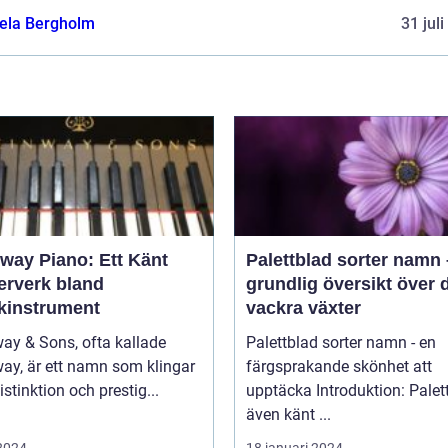
ela Bergholm
31 jul
nway Piano: Ett Känt
Palettblad sorter namn
erverk bland
grundlig översikt över 
kinstrument
vackra växter
ay & Sons, ofta kallade
Palettblad sorter namn - en
ay, är ett namn som klingar
färgsprakande skönhet att
stinktion och prestig...
upptäcka Introduktion: Palettblad,
även känt ...