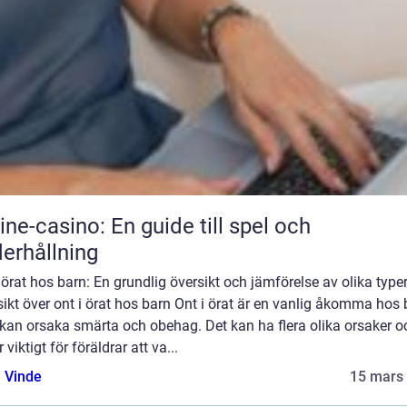
ine-casino: En guide till spel och
erhållning
 örat hos barn: En grundlig översikt och jämförelse av olika type
ikt över ont i örat hos barn Ont i örat är en vanlig åkomma hos 
kan orsaka smärta och obehag. Det kan ha flera olika orsaker o
r viktigt för föräldrar att va...
 Vinde
15 mars