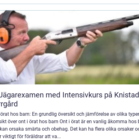
Jägarexamen med Intensivkurs på Knista
rgård
 örat hos barn: En grundlig översikt och jämförelse av olika type
ikt över ont i örat hos barn Ont i örat är en vanlig åkomma hos 
kan orsaka smärta och obehag. Det kan ha flera olika orsaker o
r viktigt för föräldrar att va...