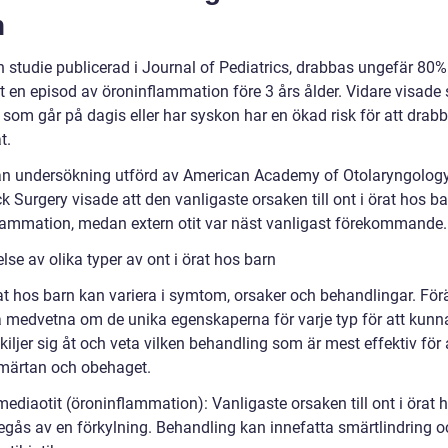
n
n studie publicerad i Journal of Pediatrics, drabbas ungefär 80%
t en episod av öroninflammation före 3 års ålder. Vidare visade 
 som går på dagis eller har syskon har en ökad risk för att drab
t.
n undersökning utförd av American Academy of Otolaryngolog
 Surgery visade att den vanligaste orsaken till ont i örat hos ba
lammation, medan extern otit var näst vanligast förekommande.
se av olika typer av ont i örat hos barn
rat hos barn kan variera i symtom, orsaker och behandlingar. För
a medvetna om de unika egenskaperna för varje typ för att kunn
kiljer sig åt och veta vilken behandling som är mest effektiv för 
smärtan och obehaget.
ediaotit (öroninflammation): Vanligaste orsaken till ont i örat 
regås av en förkylning. Behandling kan innefatta smärtlindring o