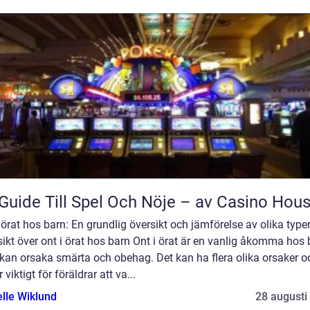
Guide Till Spel Och Nöje – av Casino Hou
 örat hos barn: En grundlig översikt och jämförelse av olika type
ikt över ont i örat hos barn Ont i örat är en vanlig åkomma hos 
kan orsaka smärta och obehag. Det kan ha flera olika orsaker o
r viktigt för föräldrar att va...
elle Wiklund
28 augusti