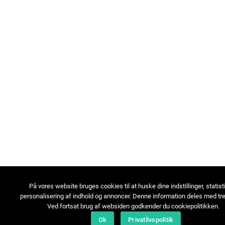
På vores website bruges cookies til at huske dine indstillinger, statist
personalisering af indhold og annoncer. Denne information deles med tre
Ved fortsat brug af websiden godkender du cookiepolitikken.
Ok
Privatlivspolitik