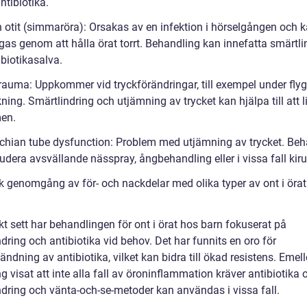
ntibiotika.
n otit (simmaröra): Orsakas av en infektion i hörselgången och 
gas genom att hålla örat torrt. Behandling kan innefatta smärtli
biotikasalva.
rauma: Uppkommer vid tryckförändringar, till exempel under fly
kning. Smärtlindring och utjämning av trycket kan hjälpa till att l
en.
chian tube dysfunction: Problem med utjämning av trycket. Beh
udera avsvällande nässpray, ångbehandling eller i vissa fall kiru
sk genomgång av för- och nackdelar med olika typer av ont i öra
kt sett har behandlingen för ont i örat hos barn fokuserat på
dring och antibiotika vid behov. Det har funnits en oro för
ndning av antibiotika, vilket kan bidra till ökad resistens. Emell
g visat att inte alla fall av öroninflammation kräver antibiotika 
ndring och vänta-och-se-metoder kan användas i vissa fall.