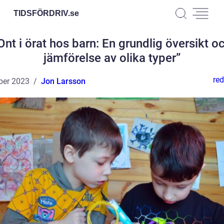
TIDSFÖRDRIV.
se
Ont i örat hos barn: En grundlig översikt o
jämförelse av olika typer”
red
ber 2023
Jon Larsson