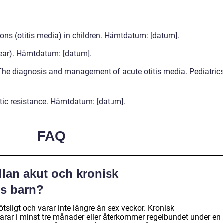
tions (otitis media) in children. Hämtdatum: [datum].
e ear). Hämtdatum: [datum].
The diagnosis and management of acute otitis media. Pediatrics
otic resistance. Hämtdatum: [datum].
FAQ
llan akut och kronisk
s barn?
sligt och varar inte längre än sex veckor. Kronisk
rar i minst tre månader eller återkommer regelbundet under en