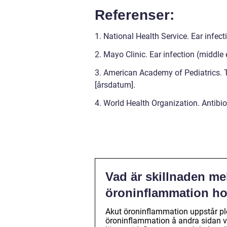
Referenser:
1. National Health Service. Ear infec
2. Mayo Clinic. Ear infection (middl
3. American Academy of Pediatrics. 
[årsdatum].
4. World Health Organization. Antibi
Vad är skillnaden me
öroninflammation ho
Akut öroninflammation uppstår plöt
öroninflammation å andra sidan va