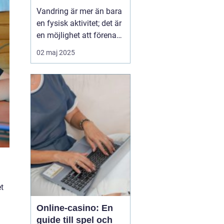
Vandring är mer än bara
en fysisk aktivitet; det är
en möjlighet att förena
kropp och själ med
02 maj 2025
naturens skönhet.
Många strävar efter den
fridfullhet som en
långsam promenad
genom skogar, fjäll ...
t
Online-casino: En
guide till spel och