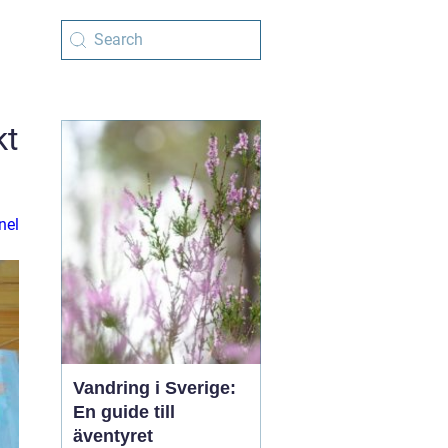
kt
nel
Vandring i Sverige:
En guide till
äventyret