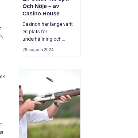
Och Nöje – av
Casino House
Casinon har länge varit
t
en plats för
sk
underhållning och
spänning. De erbjuder en
28 augusti 2024
värld där lyckan kan
förändras med nästa
kortlek, det snurrande
roulettehjulet eller en
isk
enarmad bandits
blinkande ljus. I de...
t
er