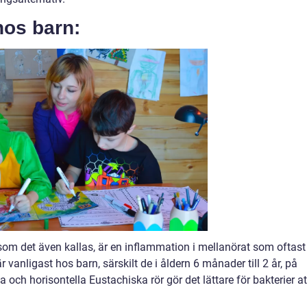
hos barn:
 som det även kallas, är en inflammation i mellanörat som oftast
är vanligast hos barn, särskilt de i åldern 6 månader till 2 år, på
och horisontella Eustachiska rör gör det lättare för bakterier at