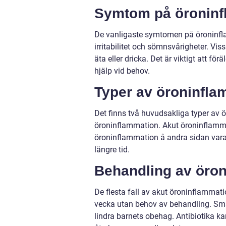
Symtom på öroninf
De vanligaste symtomen på öroninflam
irritabilitet och sömnsvårigheter. Vis
äta eller dricka. Det är viktigt at
hjälp vid behov.
Typer av öroninfla
Det finns två huvudsakliga typer av
öroninflammation. Akut öroninflammat
öroninflammation å andra sidan vara
längre tid.
Behandling av öron
De flesta fall av akut öroninflammati
vecka utan behov av behandling. Sm
lindra barnets obehag. Antibiotika kan