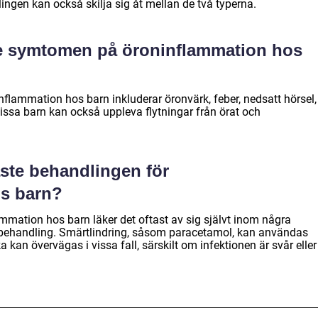
ngen kan också skilja sig åt mellan de två typerna.
ste symtomen på öroninflammation hos
lammation hos barn inkluderar öronvärk, feber, nedsatt hörsel,
 Vissa barn kan också uppleva flytningar från örat och
aste behandlingen för
s barn?
lammation hos barn läker det oftast av sig självt inom några
v behandling. Smärtlindring, såsom paracetamol, kan användas
a kan övervägas i vissa fall, särskilt om infektionen är svår eller