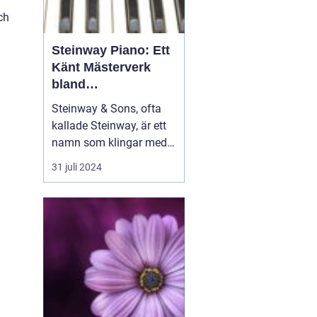
ch
Steinway Piano: Ett
Känt Mästerverk
bland
Musikinstrument
Steinway & Sons, ofta
kallade Steinway, är ett
namn som klingar med
distinktion och prestige i
31 juli 2024
musikvärlden. Dessa
piano är mer än bara
musikinstrument; de är
handgjorda konstverk
som hyllats av pianister
och musikäl...