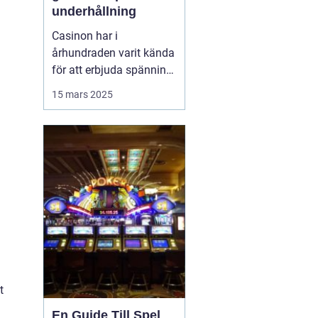
underhållning
Casinon har i
århundraden varit kända
för att erbjuda spänning
och en unik upplevelse
15 mars 2025
av lyx och nöje. Från
förhistoriska
tärningsspel till dagens
onlineplattformar
erbjuder casinon en
plats där man kan ...
t
En Guide Till Spel