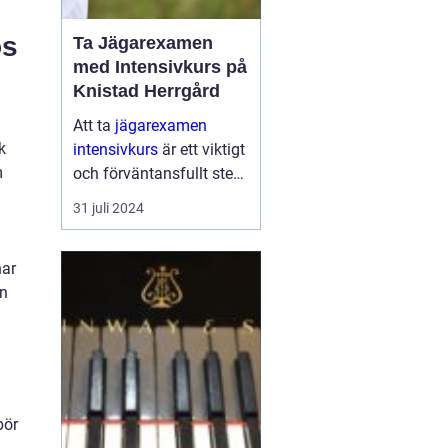
os
Ta Jägarexamen
med Intensivkurs på
Knistad Herrgård
Att ta
jägarexamen
k
intensivkurs
är ett viktigt
m
och förväntansfullt steg
för alla som vill komma
31 juli 2024
närmare naturen och lä...
har
en
bör