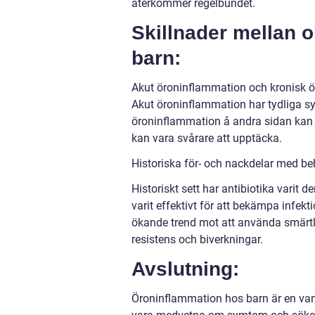
återkommer regelbundet.
Skillnader mellan o
barn:
Akut öroninflammation och kronisk ör
Akut öroninflammation har tydliga sy
öroninflammation å andra sidan ka
kan vara svårare att upptäcka.
Historiska för- och nackdelar med b
Historiskt sett har antibiotika varit
varit effektivt för att bekämpa infekt
ökande trend mot att använda smärtli
resistens och biverkningar.
Avslutning:
Öroninflammation hos barn är en va