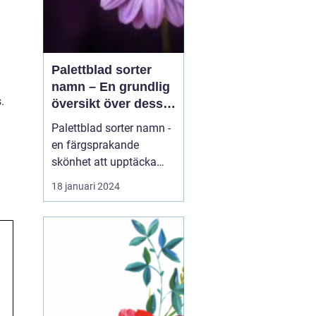
Palettblad sorter
namn – En grundlig
.
översikt över dessa
vackra växter
Palettblad sorter namn -
en färgsprakande
skönhet att upptäcka
Introduktion: Palettblad,
18 januari 2024
även känt som Coleus,
är en växt som har blivit
alltmer populär bland
trädgårdsentusiaster
tack vare sin färgglada
lövverk. Dessa vackra
växter kan sätta färg p...