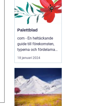
Palettblad
com - En heltäckande
guide till förekomsten,
typerna och fördelarna
med palettblad .com -
18 januari 2024
Din ultimata guide till
världen av palettblad
Introduktion ...