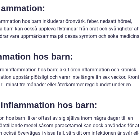
lammation:
mation hos barn inkluderar öronvärk, feber, nedsatt hörsel,
sa barn kan också uppleva flytningar från örat och svårigheter at
t föräldrar vara uppmärksamma på dessa symtom och söka medicin
mmation hos barn:
 öroninflammation hos barn: akut öroninflammation och kronisk
ion uppstår plötsligt och varar inte längre än sex veckor. Kron
r i minst tre månader eller återkommer regelbundet under en
inflammation hos barn:
on hos barn läker oftast av sig själva inom några dagar till en
ärstillande medel såsom paracetamol kan dock användas för at
 också övervägas i vissa fall, särskilt om infektionen är svår ell