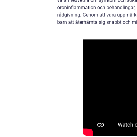
vara medvetna om symtom och söka me
öroninflammation och behandlingar, så
rådgivning. Genom att vara uppmärks
barn att återhämta sig snabbt och mi