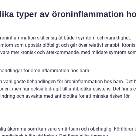
lika typer av öroninflammation h
oninflammation skiljer sig åt både i symtom och varaktighet.
mtom som uppstår plötsligt och går över relativt snabbt. Kronis
n vara mer kronisk och återkommande, med mildare symtom so
ehandlingar för öroninflammation hos barn:
 den vanligaste behandlingen för öroninflammation hos barn. Det 
ionen, men har också bidragit till antibiotikaresistens. Det finns 
ndring och avvakta med antibiotika för att minska risken för
nlig åkomma som kan vara smärtsam och obehaglig. Föräldrar 