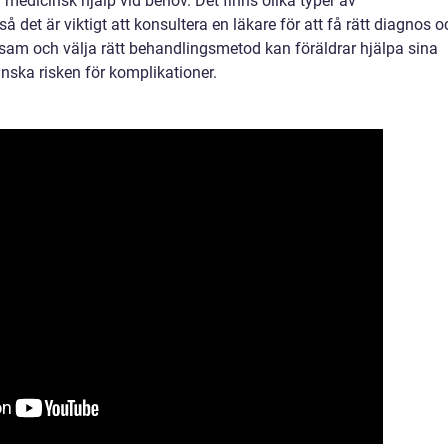
dicinsk hjälp vid behov. Det finns olika typer av
 det är viktigt att konsultera en läkare för att få rätt diagnos o
am och välja rätt behandlingsmetod kan föräldrar hjälpa sina
nska risken för komplikationer.