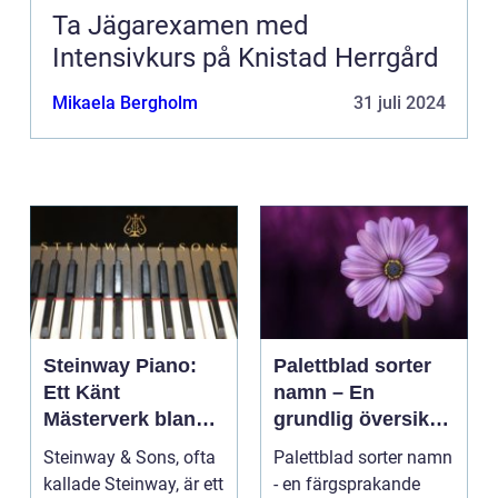
Ta Jägarexamen med
Intensivkurs på Knistad Herrgård
Mikaela Bergholm
31 juli 2024
Steinway Piano:
Palettblad sorter
Ett Känt
namn – En
Mästerverk bland
grundlig översikt
Musikinstrument
över dessa vackra
Steinway & Sons, ofta
Palettblad sorter namn
växter
kallade Steinway, är ett
- en färgsprakande