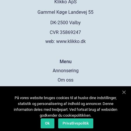
web:
www.klikko.dk
Menu
Annonsering
Om oss
Cookies
På vores website bruges cookies til at huske dine indstillinger,
Kontakta oss
statistik og personalisering af indhold og annoncer. Denne
Sitemap
information deles med tredjepart. Ved fortsat brug af websiden
godkender du cookiepolitikken.
Ok
Privatlivspolitik