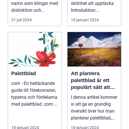
namn som klingar med
skönhet att upptäcka
distinktion och
Introduktion:
prestig...
Palettblad, även känt
31 juli 2024
18 januari 2024
...
Palettblad
Att plantera
palettblad är ett
com - En heltäckande
populärt sätt att
guide till förekomsten,
sätta färg och liv i
typerna och fördelarna
I denna artikel kommer
trädgårdar och
med palettblad .com -
vi att ge en grundlig
inomhusmiljöer
Din ulti...
översikt över hur man
planterar palettblad,
presentera ...
18 januari 2024
18 januari 2024