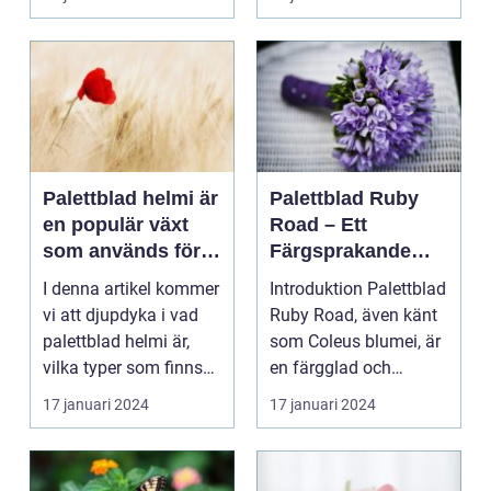
Palettblad helmi är
Palettblad Ruby
en populär växt
Road – Ett
som används för
Färgsprakande
att skapa färg och
Tillskott till Ditt
I denna artikel kommer
Introduktion Palettblad
liv i hem och
Hem
vi att djupdyka i vad
Ruby Road, även känt
trädgårdar
palettblad helmi är,
som Coleus blumei, är
vilka typer som finns
en färgglad och
tillgängliga...
populär växt som...
17 januari 2024
17 januari 2024