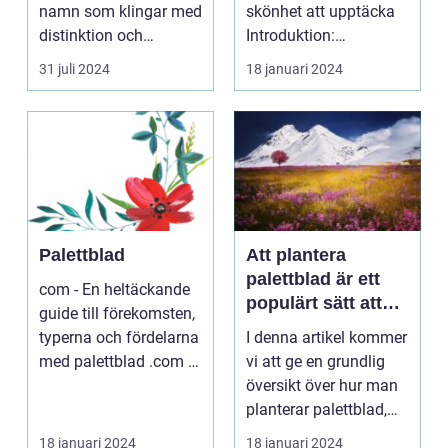
namn som klingar med
skönhet att upptäcka
distinktion och
Introduktion:
prestig...
Palettblad, även känt
31 juli 2024
18 januari 2024
...
Palettblad
Att plantera
palettblad är ett
com - En heltäckande
populärt sätt att
guide till förekomsten,
sätta färg och liv i
typerna och fördelarna
I denna artikel kommer
trädgårdar och
med palettblad .com -
vi att ge en grundlig
inomhusmiljöer
Din ulti...
översikt över hur man
planterar palettblad,
presentera ...
18 januari 2024
18 januari 2024