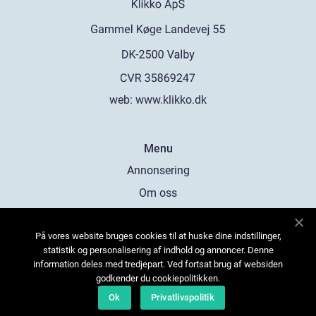
web:
www.klikko.dk
Menu
Annonsering
Om oss
Cookies
På vores website bruges cookies til at huske dine indstillinger,
Kontakta oss
statistik og personalisering af indhold og annoncer. Denne
Sitemap
information deles med tredjepart. Ved fortsat brug af websiden
godkender du cookiepolitikken.
Ok
Privatlivspolitik