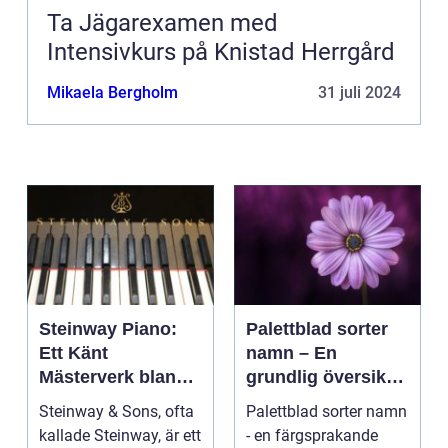
Ta Jägarexamen med
Intensivkurs på Knistad Herrgård
Mikaela Bergholm
31 juli 2024
Steinway Piano:
Palettblad sorter
Ett Känt
namn – En
Mästerverk bland
grundlig översikt
Musikinstrument
över dessa vackra
Steinway & Sons, ofta
Palettblad sorter namn
växter
kallade Steinway, är ett
- en färgsprakande