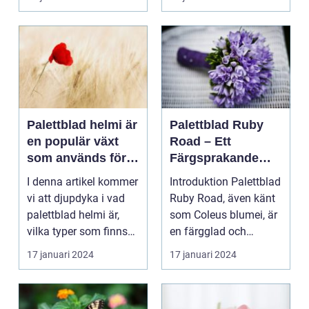
Palettblad helmi är
Palettblad Ruby
en populär växt
Road – Ett
som används för
Färgsprakande
att skapa färg och
Tillskott till Ditt
I denna artikel kommer
Introduktion Palettblad
liv i hem och
Hem
vi att djupdyka i vad
Ruby Road, även känt
trädgårdar
palettblad helmi är,
som Coleus blumei, är
vilka typer som finns
en färgglad och
tillgängliga...
populär växt som...
17 januari 2024
17 januari 2024